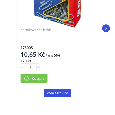
pozi
pozinkované • lesklé
173005
173
10,65
Kč
10
/ ks
s DPH
120 ks
145 
Koupit
Zobrazit více