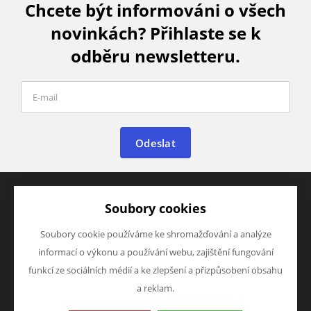
Chcete být informováni o všech
novinkách? Přihlaste se k
odběru newsletteru.
Odeslat
Soubory cookies
VŠE O NÁKUPU
O FIRMĚ
Soubory cookie používáme ke shromažďování a analýze
Obchodní info
O nás
Ke stažení
Kontakty
informací o výkonu a používání webu, zajištění fungování
funkcí ze sociálních médií a ke zlepšení a přizpůsobení obsahu
VÝHODY A SLEVY
NAPIŠTE NÁM
a reklam.
Novinky
Chcete nám něco sdělit o