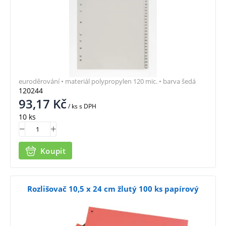
euroděrování • materiál polypropylen 120 mic. • barva šedá
120244
93,17
Kč
/ ks
s DPH
10 ks
Koupit
Rozlišovač 10,5 x 24 cm žlutý 100 ks papírový