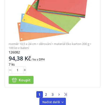
rozměr 10,5 x 24 cm • děrování • materiál Eko karton 200 g •
100 ks v balení
126082
94,38
Kč
/ ks
s DPH
7 ks
Koupit
1
2
3
Načíst další