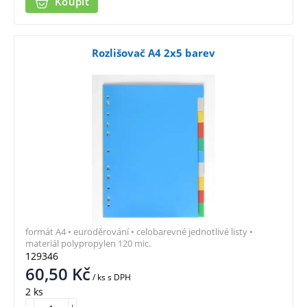
Koupit
Rozlišovač A4 2x5 barev
formát A4 • euroděrování • celobarevné jednotlivé listy •
materiál polypropylen 120 mic.
129346
60,50
Kč
/ ks
s DPH
2 ks