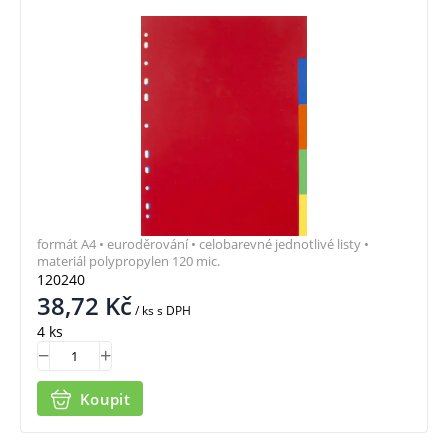
formát A4 • euroděrování • celobarevné jednotlivé listy •
materiál polypropylen 120 mic.
120240
38,72
Kč
/ ks
s DPH
4 ks
Koupit