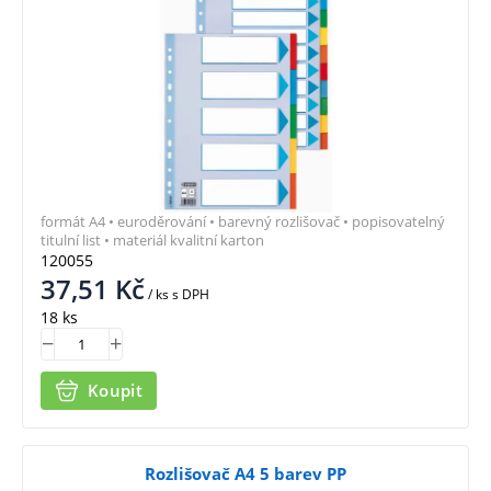
formát A4 • euroděrování • barevný rozlišovač • popisovatelný
titulní list • materiál kvalitní karton
120055
37,51
Kč
/ ks
s DPH
18 ks
Koupit
Rozlišovač A4 5 barev PP