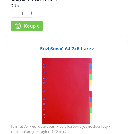
2 ks
Koupit
Rozlišovač A4 2x6 barev
formát A4 • euroděrování • celobarevné jednotlivé listy •
materiál polypropylen 120 mic.