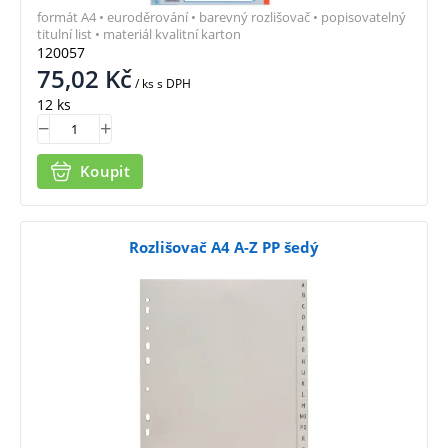
formát A4 • euroděrování • barevný rozlišovač • popisovatelný
titulní list • materiál kvalitní karton
120057
75,02
Kč
/ ks
s DPH
12 ks
Koupit
Rozlišovač A4 A-Z PP šedý