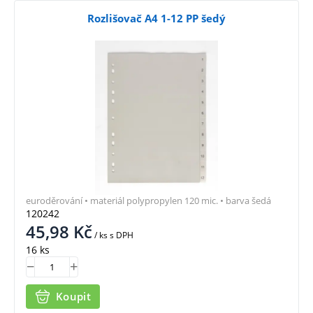
Rozlišovač A4 1-12 PP šedý
euroděrování • materiál polypropylen 120 mic. • barva šedá
120242
45,98
Kč
/ ks
s DPH
16 ks
Koupit