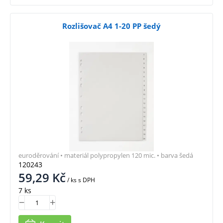
Rozlišovač A4 1-20 PP šedý
euroděrování • materiál polypropylen 120 mic. • barva šedá
120243
59,29
Kč
/ ks
s DPH
7 ks