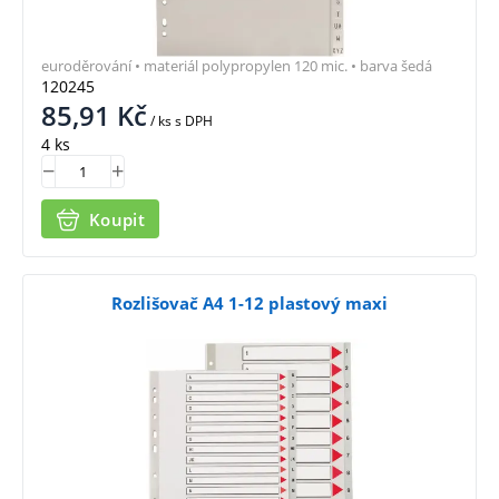
euroděrování • materiál polypropylen 120 mic. • barva šedá
120245
85,91
Kč
/ ks
s DPH
4 ks
Koupit
Rozlišovač A4 1-12 plastový maxi