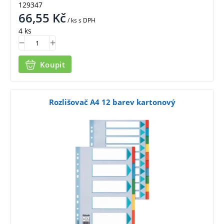
129347
66,55
Kč
/ ks
s DPH
4 ks
Koupit
Rozlišovač A4 12 barev kartonový