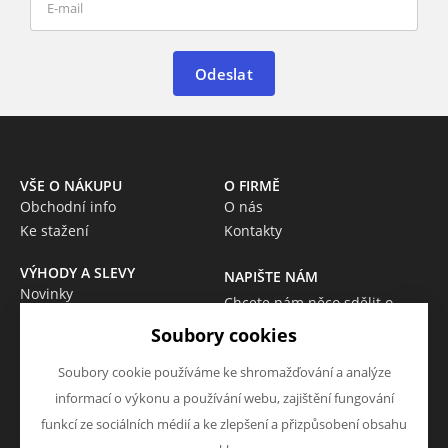
Odeslat
VŠE O NÁKUPU
O FIRMĚ
Obchodní info
O nás
Ke stažení
Kontakty
VÝHODY A SLEVY
NAPIŠTE NÁM
Novinky
Chcete nám něco sdělit o
Akce
našich produktech nebo e-
Soubory cookies
Výprodej
shopu? Neváhejte napsat.
Škola
Soubory cookie používáme ke shromažďování a analýze
Chci napsat zprávu
informací o výkonu a používání webu, zajištění fungování
funkcí ze sociálních médií a ke zlepšení a přizpůsobení obsahu