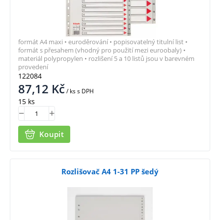
formát A4 maxi • euroděrování • popisovatelný titulní list •
formát s přesahem (vhodný pro použití mezi euroobaly) •
materiál polypropylen • rozlišení 5 a 10 listů jsou v barevném
provedení
122084
87,12
Kč
/ ks
s DPH
15 ks
Koupit
Rozlišovač A4 1-31 PP šedý