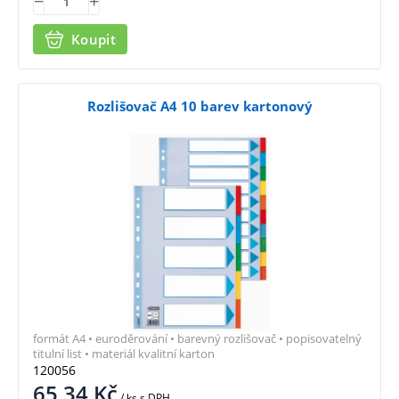
Koupit
Rozlišovač A4 10 barev kartonový
formát A4 • euroděrování • barevný rozlišovač • popisovatelný
titulní list • materiál kvalitní karton
120056
65,34
Kč
/ ks
s DPH