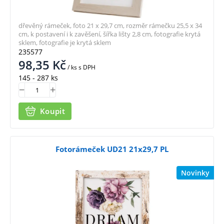
dřevěný rámeček, foto 21 x 29,7 cm, rozměr rámečku 25,5 x 34
cm, k postavení i k zavěšení, šířka lišty 2,8 cm, fotografie krytá
sklem, fotografie je krytá sklem
235577
98,35
Kč
/ ks
s DPH
145 - 287 ks
Koupit
Fotorámeček UD21 21x29,7 PL
Novinky