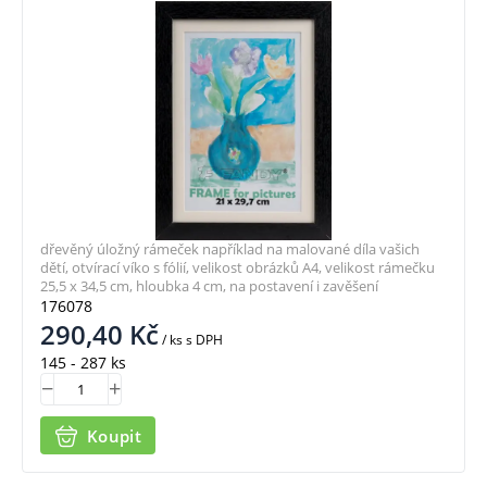
dřevěný úložný rámeček například na malované díla vašich
dětí, otvírací víko s fólií, velikost obrázků A4, velikost rámečku
25,5 x 34,5 cm, hloubka 4 cm, na postavení i zavěšení
176078
290,40
Kč
/ ks
s DPH
145 - 287 ks
Koupit