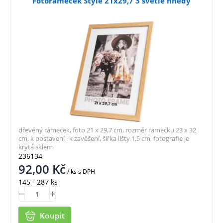
Fotorámeček Style 21x29,7 3 světle hnědý
dřevěný rámeček, foto 21 x 29,7 cm, rozměr rámečku 23 x 32
cm, k postavení i k zavěšení, šířka lišty 1,5 cm, fotografie je
krytá sklem
236134
92,00
Kč
/ ks
s DPH
145 - 287 ks
Koupit