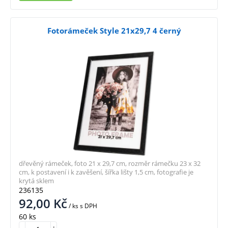
Fotorámeček Style 21x29,7 4 černý
dřevěný rámeček, foto 21 x 29,7 cm, rozměr rámečku 23 x 32
cm, k postavení i k zavěšení, šířka lišty 1,5 cm, fotografie je
krytá sklem
236135
92,00
Kč
/ ks
s DPH
60 ks