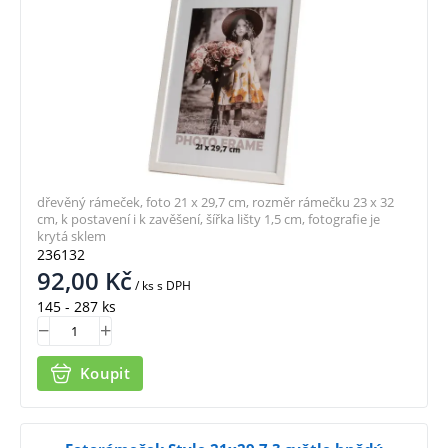
dřevěný rámeček, foto 21 x 29,7 cm, rozměr rámečku 23 x 32
cm, k postavení i k zavěšení, šířka lišty 1,5 cm, fotografie je
krytá sklem
236132
92,00
Kč
/ ks
s DPH
145 - 287 ks
Koupit