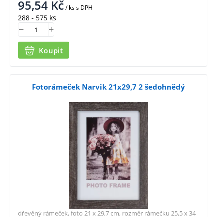
95,54
Kč
/ ks
s DPH
288 - 575 ks
Koupit
Fotorámeček Narvik 21x29,7 2 šedohnědý
dřevěný rámeček, foto 21 x 29,7 cm, rozměr rámečku 25,5 x 34