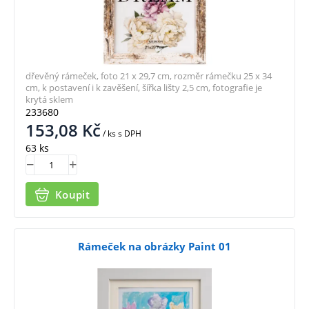
dřevěný rámeček, foto 21 x 29,7 cm, rozměr rámečku 25 x 34
cm, k postavení i k zavěšení, šířka lišty 2,5 cm, fotografie je
krytá sklem
233680
153,08
Kč
/ ks
s DPH
63 ks
Koupit
Rámeček na obrázky Paint 01