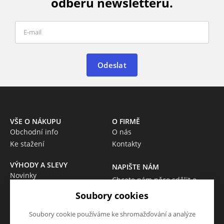
odběru newsletteru.
Odeslat
VŠE O NÁKUPU
O FIRMĚ
Obchodní info
O nás
Ke stažení
Kontakty
VÝHODY A SLEVY
NAPIŠTE NÁM
Novinky
Chcete nám něco sdělit o
Akce
našich produktech nebo e-
Soubory cookies
Výprodej
shopu? Neváhejte napsat.
Škola
Soubory cookie používáme ke shromažďování a analýze
Chci napsat zprávu