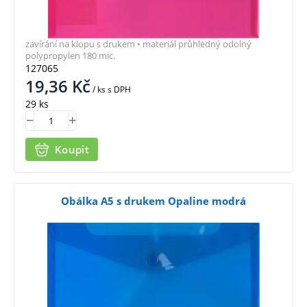
zavírání na klopu s drukem • materiál průhledný odolný
polypropylen 180 mic.
127065
19,36
Kč
/ ks
s DPH
29 ks
Koupit
Obálka A5 s drukem Opaline modrá