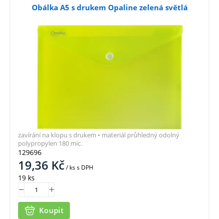
Obálka A5 s drukem Opaline zelená světlá
zavírání na klopu s drukem • materiál průhledný odolný
polypropylen 180 mic.
129696
19,36
Kč
/ ks
s DPH
19 ks
Koupit