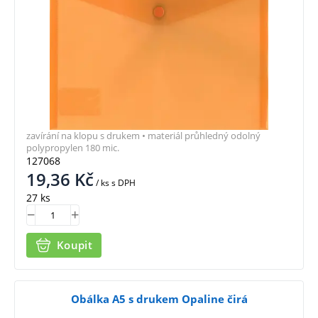
zavírání na klopu s drukem • materiál průhledný odolný
polypropylen 180 mic.
127068
19,36
Kč
/ ks
s DPH
27 ks
Koupit
Obálka A5 s drukem Opaline čirá