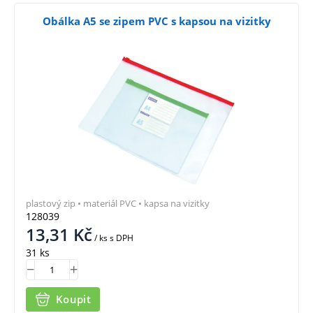
Obálka A5 se zipem PVC s kapsou na vizitky
plastový zip • materiál PVC • kapsa na vizitky
128039
13,31
Kč
/ ks
s DPH
31 ks
Koupit