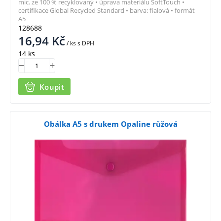
mic. ze 100 % recyklovaný • úprava materiálu SoftTouch •
certifikace Global Recycled Standard • barva: fialová • formát
A5
128688
16,94
Kč
/ ks
s DPH
14 ks
Koupit
Obálka A5 s drukem Opaline růžová