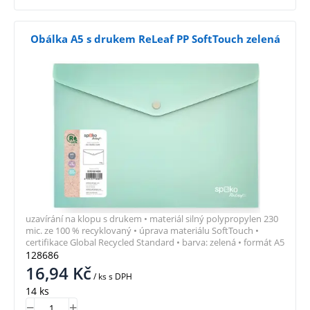
Obálka A5 s drukem ReLeaf PP SoftTouch zelená
uzavírání na klopu s drukem • materiál silný polypropylen 230
mic. ze 100 % recyklovaný • úprava materiálu SoftTouch •
certifikace Global Recycled Standard • barva: zelená • formát A5
128686
16,94
Kč
/ ks
s DPH
14 ks