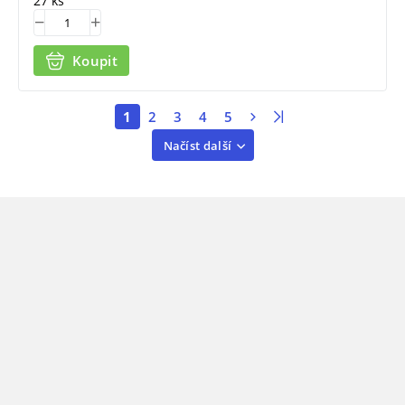
27 ks
Koupit
1
2
3
4
5
Načíst další