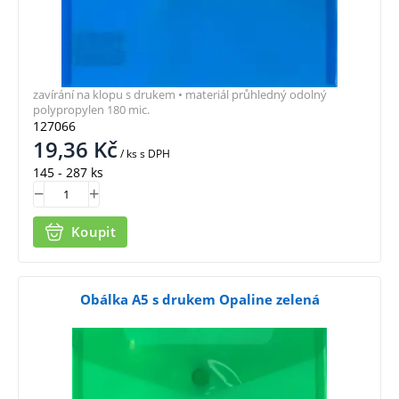
zavírání na klopu s drukem • materiál průhledný odolný
polypropylen 180 mic.
127066
19,36
Kč
/ ks
s DPH
145 - 287 ks
Koupit
Obálka A5 s drukem Opaline zelená