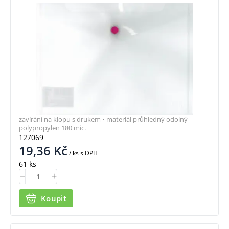
zavírání na klopu s drukem • materiál průhledný odolný
polypropylen 180 mic.
127069
19,36
Kč
/ ks
s DPH
61 ks
Koupit