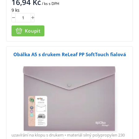
16,94
Kč
/ ks
s DPH
9 ks
Koupit
Obálka A5 s drukem ReLeaf PP SoftTouch fialová
uzavírání na klopu s drukem • materiál silný polypropylen 230