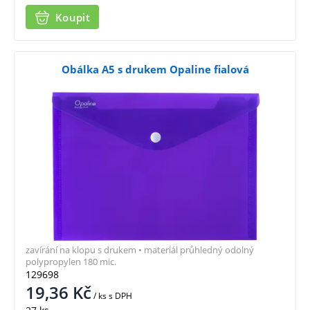
Koupit
Obálka A5 s drukem Opaline fialová
zavírání na klopu s drukem • materiál průhledný odolný
polypropylen 180 mic.
129698
19,36
Kč
/ ks
s DPH