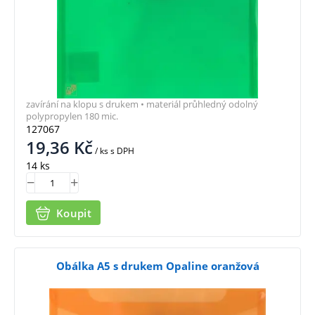
zavírání na klopu s drukem • materiál průhledný odolný
polypropylen 180 mic.
127067
19,36
Kč
/ ks
s DPH
14 ks
Koupit
Obálka A5 s drukem Opaline oranžová