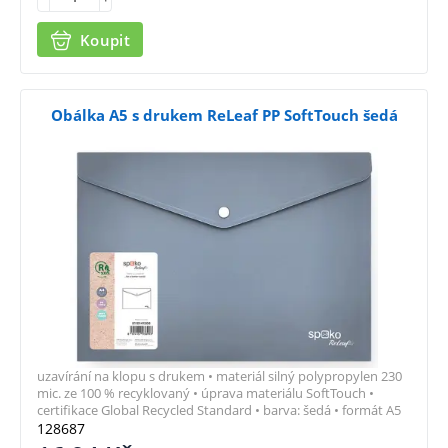
Koupit
Obálka A5 s drukem ReLeaf PP SoftTouch šedá
uzavírání na klopu s drukem • materiál silný polypropylen 230
mic. ze 100 % recyklovaný • úprava materiálu SoftTouch •
certifikace Global Recycled Standard • barva: šedá • formát A5
128687