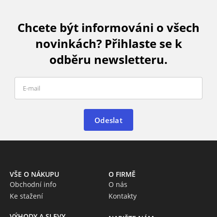
Chcete být informováni o všech
novinkách? Přihlaste se k
odběru newsletteru.
Odeslat
VŠE O NÁKUPU
O FIRMĚ
Obchodní info
O nás
Ke stažení
Kontakty
VÝHODY A SLEVY