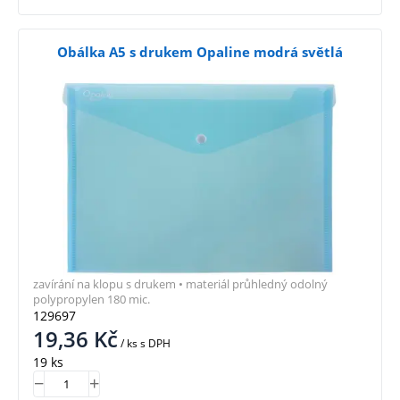
Obálka A5 s drukem Opaline modrá světlá
zavírání na klopu s drukem • materiál průhledný odolný
polypropylen 180 mic.
129697
19,36
Kč
/ ks
s DPH
19 ks