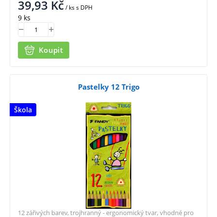
39,93
Kč
/ ks
s DPH
9 ks
Koupit
Pastelky 12 Trigo
Škola
12 zářivých barev, trojhranný - ergonomický tvar, vhodné pro