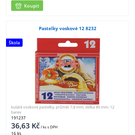
Koupit
Pastelky voskové 12 8232
Škola
kulaté voskové pastelky, průměr 7,8 mm, délka 80 mm, 12
barev
191237
36,63
Kč
/ ks
s DPH
16 ks