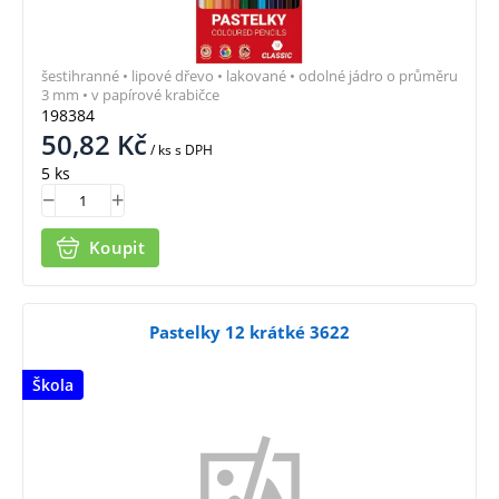
šestihranné • lipové dřevo • lakované • odolné jádro o průměru
3 mm • v papírové krabičce
198384
50,82
Kč
/ ks
s DPH
5 ks
Koupit
Pastelky 12 krátké 3622
Škola