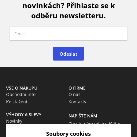
novinkách? Přihlaste se k
odběru newsletteru.
Odeslat
VŠE O NÁKUPU
O FIRMĚ
Obchodní info
O nás
Ke stažení
Kontakty
VÝHODY A SLEVY
NAPIŠTE NÁM
Novinky
Chcete nám něco sdělit o
Akce
našich produktech nebo e-
Soubory cookies
Výprodej