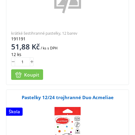
krátké šestihranné pastelky, 12 barev
191191
51,88
Kč
/ ks
s DPH
12 ks
Koupit
Pastelky 12/24 trojhranné Duo Acmeliae
Škola