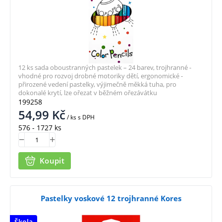
12 ks sada oboustranných pastelek – 24 barev, trojhranné -
vhodné pro rozvoj drobné motoriky dětí, ergonomické -
přirozené vedení pastelky, výjimečně měkká tuha, pro
dokonalé krytí, lze ořezat v běžném ořezávátku
199258
54,99
Kč
/ ks
s DPH
576 - 1727 ks
Koupit
Pastelky voskové 12 trojhranné Kores
Škola