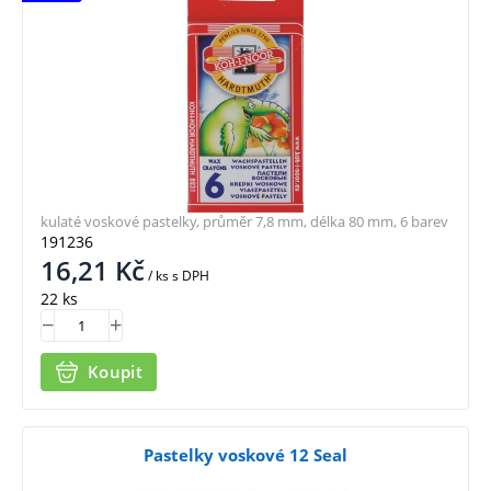
kulaté voskové pastelky, průměr 7,8 mm, délka 80 mm, 6 barev
191236
16,21
Kč
/ ks
s DPH
22 ks
Koupit
Pastelky voskové 12 Seal