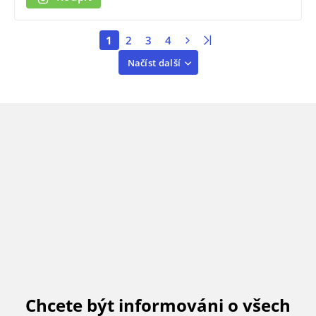
1
2
3
4
Načíst další
Chcete být informováni o všech