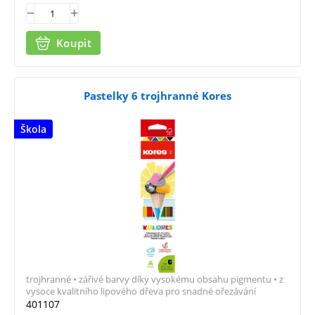
Koupit
Pastelky 6 trojhranné Kores
Škola
trojhranné • zářivé barvy díky vysokému obsahu pigmentu • z
vysoce kvalitního lipového dřeva pro snadné ořezávání
401107