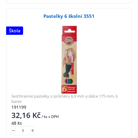
Pastelky 6 školní 3551
Škola
šestihranné pastelky o průměru 6,9 mm a délce 175 mm, 6
barev
191199
32,16
Kč
/ ks
s DPH
48 ks