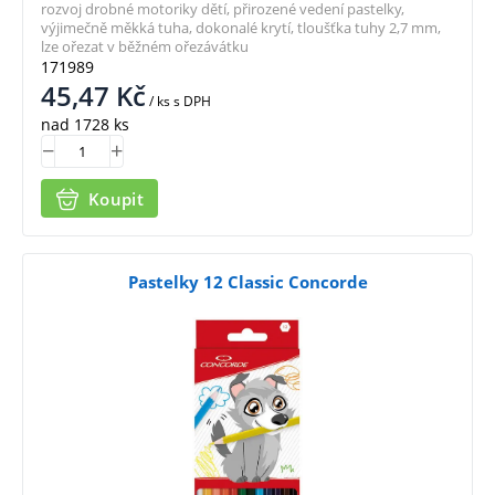
rozvoj drobné motoriky dětí, přirozené vedení pastelky,
výjimečně měkká tuha, dokonalé krytí, tloušťka tuhy 2,7 mm,
lze ořezat v běžném ořezávátku
171989
45,47
Kč
/ ks
s DPH
nad 1728 ks
Koupit
Pastelky 12 Classic Concorde