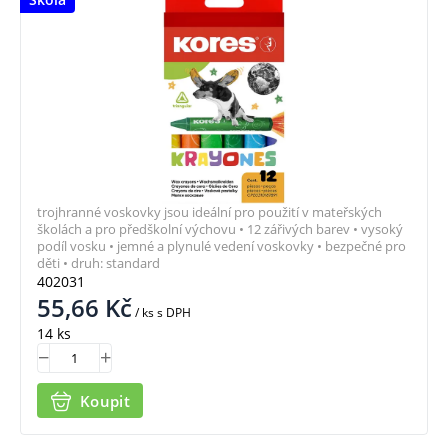
trojhranné voskovky jsou ideální pro použití v mateřských
školách a pro předškolní výchovu • 12 zářivých barev • vysoký
podíl vosku • jemné a plynulé vedení voskovky • bezpečné pro
děti • druh: standard
402031
55,66
Kč
/ ks
s DPH
14 ks
Koupit