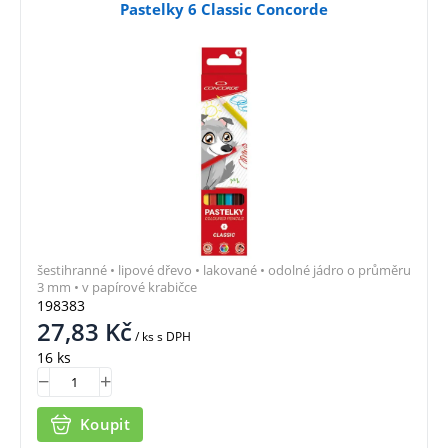
Pastelky 6 Classic Concorde
šestihranné • lipové dřevo • lakované • odolné jádro o průměru
3 mm • v papírové krabičce
198383
27,83
Kč
/ ks
s DPH
16 ks
Koupit