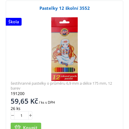
Pastelky 12 školní 3552
Škola
šestihranné pastelky o průměru 6,9 mm a délce 175 mm, 12
barev
191200
59,65
Kč
/ ks
s DPH
26 ks
Koupit