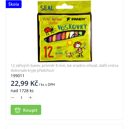
Škola
12 zářivých barev, průměr 8 mm, lze snadno ořezat, další vrstva
dokonale kryje předchozí
199011
22,99
Kč
/ ks
s DPH
nad 1728 ks
Koupit