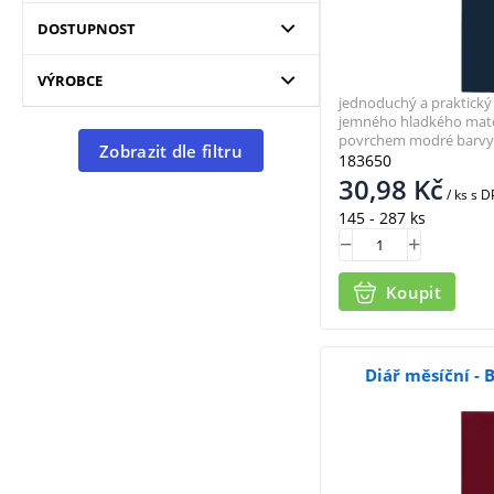
DOSTUPNOST
VÝROBCE
jednoduchý a praktický 
jemného hladkého mat
povrchem modré barvy
Zobrazit dle filtru
183650
30,98
Kč
/ ks
s D
145 - 287 ks
Koupit
Diář měsíční - 