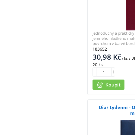
jednoduchý a praktický 
jemného hladkého mat
povrchem v barvě bor
183652
30,98
Kč
/ ks
s D
20 ks
Koupit
Diář týdenní - Os
m