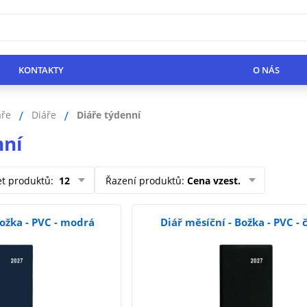
KONTAKTY
O NÁS
áře
Diáře
Diáře týdenní
nní
et produktů
:
12
Řazení produktů
:
Cena vzest.
Božka - PVC - modrá
Diář měsíční - Božka - PVC - 