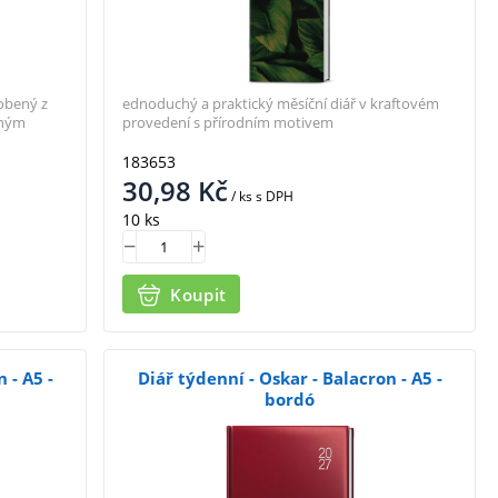
obený z
ednoduchý a praktický měsíční diář v kraftovém
tným
provedení s přírodním motivem
183653
30,98
Kč
/ ks
s DPH
10 ks
Koupit
 - A5 -
Diář týdenní - Oskar - Balacron - A5 -
bordó