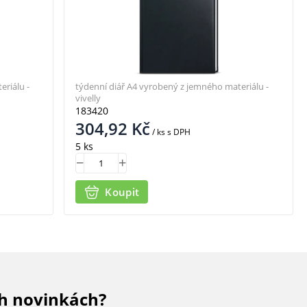
riálu -
týdenní diář A4 vyrobený z jemného materiálu -
vivelly
183420
304,92
Kč
/ ks
s DPH
5 ks
Koupit
ch novinkách?