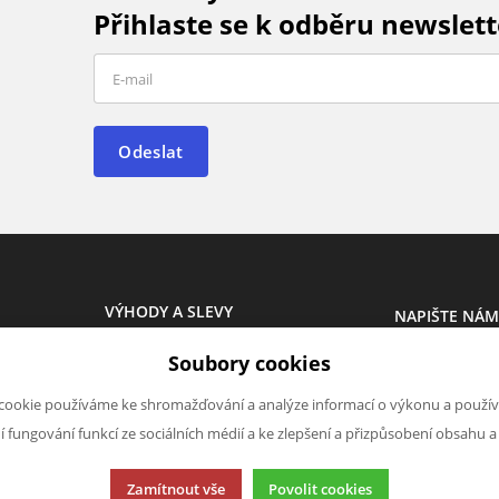
Přihlaste se k odběru newslett
Odeslat
VÝHODY A SLEVY
NAPIŠTE NÁ
Novinky
Chcete nám ně
Soubory cookies
Akce
produktech n
Výprodej
napsat.
cookie používáme ke shromažďování a analýze informací o výkonu a použív
Škola
ní fungování funkcí ze sociálních médií a ke zlepšení a přizpůsobení obsahu a
Chci naps
Zamítnout vše
Povolit cookies