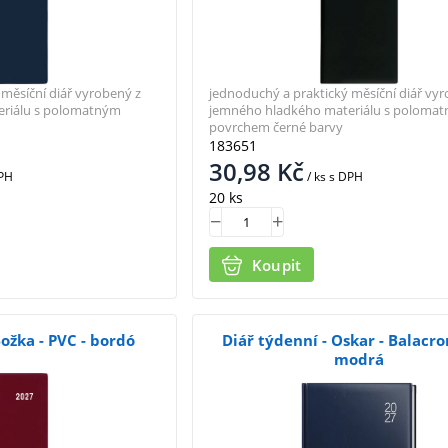
měsíční diář vyrobený z
jednoduchý a praktický měsíční diář vyr
eriálu s polomatným
jemného hladkého materiálu s poloma
povrchem černé barvy
183651
30,98
Kč
PH
/ ks
s DPH
20 ks
Koupit
Božka - PVC - bordó
Diář týdenní - Oskar - Balacron
modrá