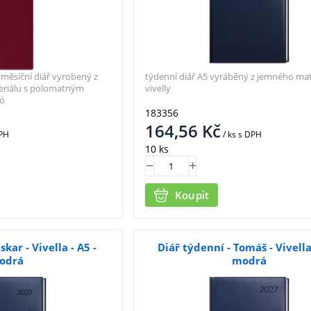
měsíční diář vyrobený z
týdenní diář A5 vyráběný z jemného mate
eriálu s polomatným
vivelly
dó
183356
164,56
Kč
PH
/ ks
s DPH
10 ks
Koupit
kar - Vivella - A5 -
Diář týdenní - Tomáš - Vivella 
odrá
modrá