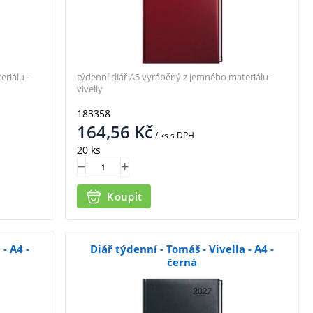
riálu -
týdenní diář A5 vyráběný z jemného materiálu -
vivelly
183358
164,56
Kč
/ ks
s DPH
20 ks
Koupit
- A4 -
Diář týdenní - Tomáš - Vivella - A4 -
černá