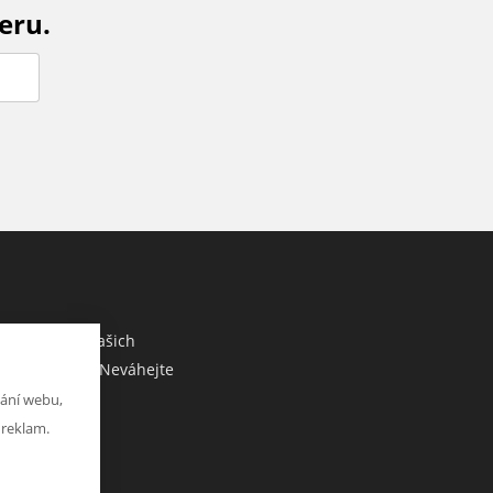
eru.
M
co sdělit o našich
ebo e-shopu? Neváhejte
ání webu,
 reklam.
at zprávu