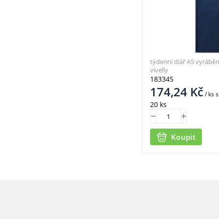
týdenní diář A5 vyráběn
vivelly
183345
174,24
Kč
/ ks
s
20 ks
Koupit