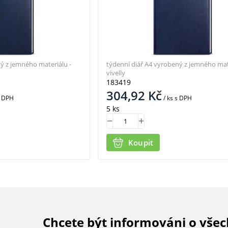
ý z jemného materiálu -
týdenní diář A4 vyrobený z jemného mate
vivelly
183419
304,92
Kč
 DPH
/ ks
s DPH
5 ks
Koupit
Chcete být informováni o vše