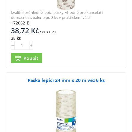
kvalitní průhledné lepicí pásky, vhodné pro kancelář i
domácnost, baleno po 8 ks v praktickém válci
172062_B
38,72
Kč
/ ks
s DPH
38 ks
Koupit
Páska lepicí 24 mm x 20 m věž 6 ks