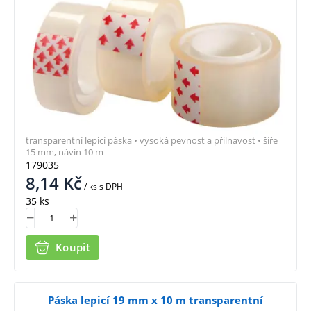
transparentní lepicí páska • vysoká pevnost a přilnavost • šíře
15 mm, návin 10 m
179035
8,14
Kč
/ ks
s DPH
35 ks
Koupit
Páska lepicí 19 mm x 10 m transparentní