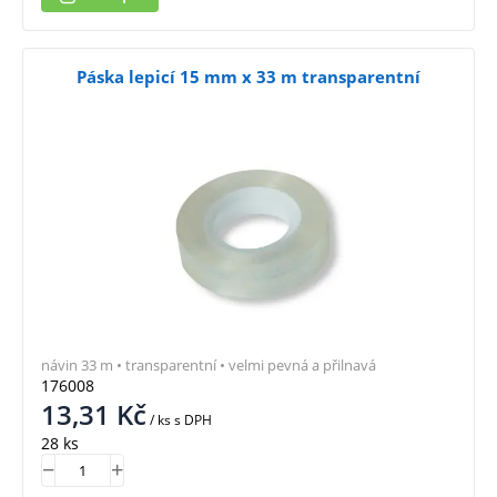
Páska lepicí 15 mm x 33 m transparentní
návin 33 m • transparentní • velmi pevná a přilnavá
176008
13,31
Kč
/ ks
s DPH
28 ks