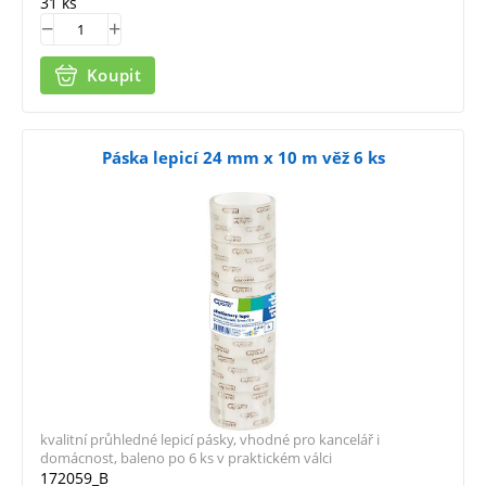
31 ks
Koupit
Páska lepicí 24 mm x 10 m věž 6 ks
kvalitní průhledné lepicí pásky, vhodné pro kancelář i
domácnost, baleno po 6 ks v praktickém válci
172059_B