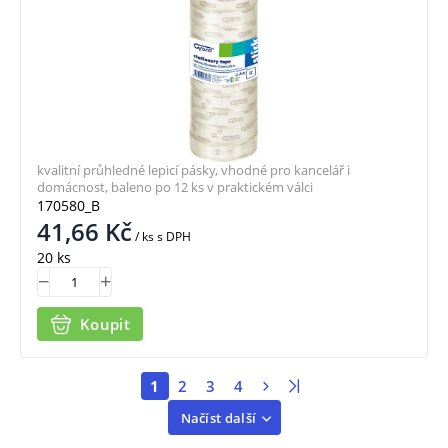
kvalitní průhledné lepicí pásky, vhodné pro kancelář i
domácnost, baleno po 12 ks v praktickém válci
170580_B
41,66
Kč
/ ks
s DPH
20 ks
Koupit
1
2
3
4
Načíst další