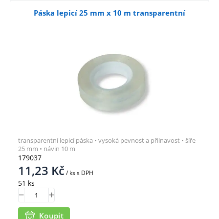
Páska lepicí 25 mm x 10 m transparentní
transparentní lepicí páska • vysoká pevnost a přilnavost • šíře
25 mm • návin 10 m
179037
11,23
Kč
/ ks
s DPH
51 ks
Koupit