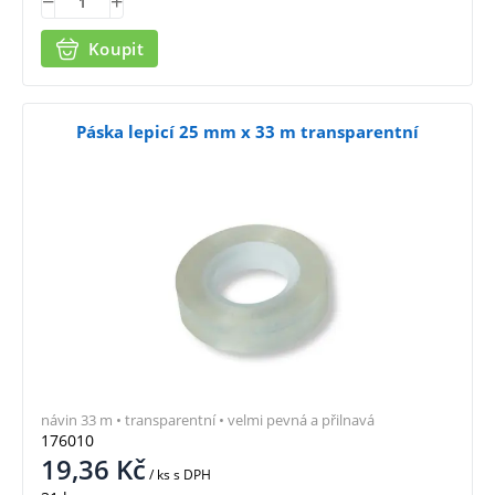
Koupit
Páska lepicí 25 mm x 33 m transparentní
návin 33 m • transparentní • velmi pevná a přilnavá
176010
19,36
Kč
/ ks
s DPH