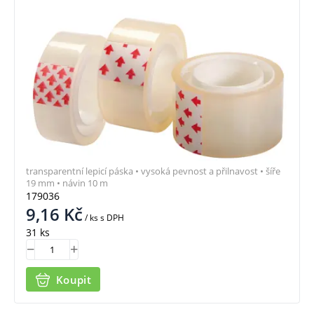
transparentní lepicí páska • vysoká pevnost a přilnavost • šíře
19 mm • návin 10 m
179036
9,16
Kč
/ ks
s DPH
31 ks
Koupit