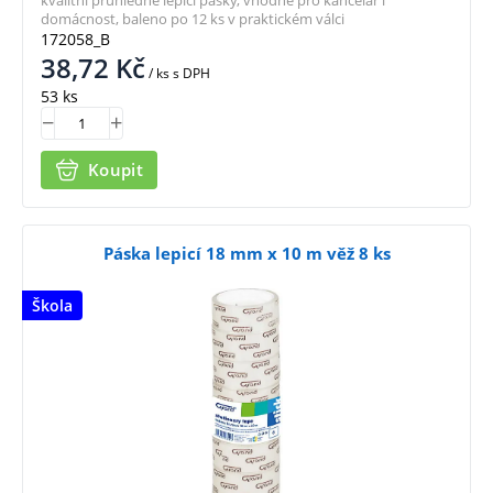
domácnost, baleno po 12 ks v praktickém válci
172058_B
38,72
Kč
/ ks
s DPH
53 ks
Koupit
Páska lepicí 18 mm x 10 m věž 8 ks
Škola