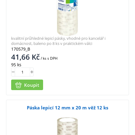
kvalitní průhledné lepicí pásky, vhodné pro kancelář i
domácnost, baleno po 8 ks v praktickém válci
170579_B
41,66
Kč
/ ks
s DPH
95 ks
Koupit
Páska lepicí 12 mm x 20 m věž 12 ks