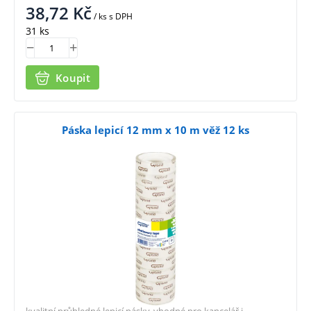
38,72
Kč
/ ks
s DPH
31 ks
Koupit
Páska lepicí 12 mm x 10 m věž 12 ks
kvalitní průhledné lepicí pásky, vhodné pro kancelář i