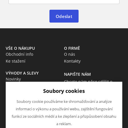
Odeslat
VŠE O NÁKUPU
O FIRMĚ
Obchodní info
O nás
Ke stažení
Kontakty
VÝHODY A SLEVY
NAPIŠTE NÁM
Novinky
Chcete nám něco sdělit o
Akce
našich produktech nebo e-
Soubory cookies
Výprodej
shopu? Neváhejte napsat.
Škola
Soubory cookie používáme ke shromažďování a analýze
Chci napsat zprávu
informací o výkonu a používání webu, zajištění fungování
funkcí ze sociálních médií a ke zlepšení a přizpůsobení obsahu
a reklam.