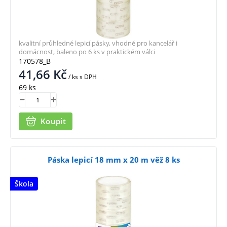
kvalitní průhledné lepicí pásky, vhodné pro kancelář i
domácnost, baleno po 6 ks v praktickém válci
170578_B
41,66
Kč
/ ks
s DPH
69 ks
Koupit
Páska lepicí 18 mm x 20 m věž 8 ks
Škola