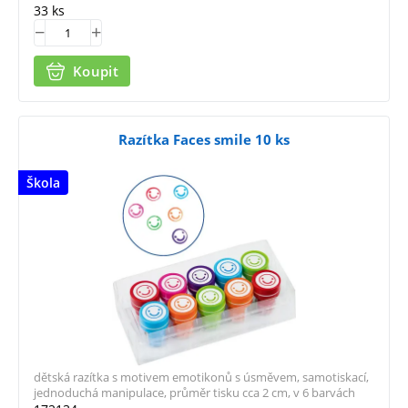
33 ks
Koupit
Razítka Faces smile 10 ks
Škola
dětská razítka s motivem emotikonů s úsměvem, samotiskací,
jednoduchá manipulace, průměr tisku cca 2 cm, v 6 barvách