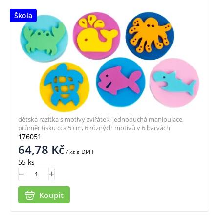
Škola
dětská razítka s motivy zvířátek, jednoduchá manipulace,
průměr tisku cca 5 cm, 6 různých motivů v 6 barvách
176051
64,78
Kč
/ ks
s DPH
55 ks
Koupit