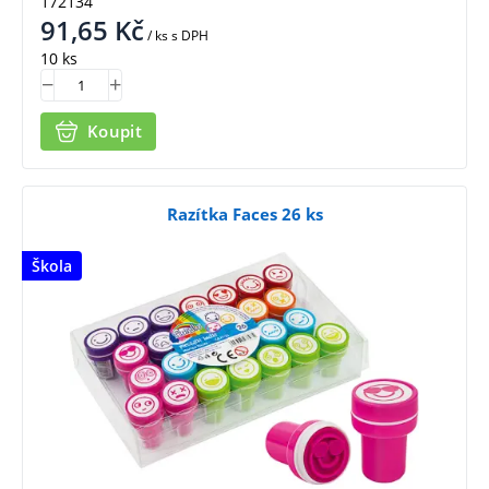
172134
91,65
Kč
/ ks
s DPH
10 ks
Koupit
Razítka Faces 26 ks
Škola