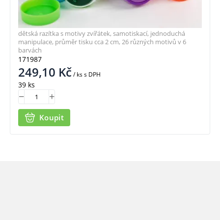
dětská razítka s motivy zvířátek, samotiskací, jednoduchá
manipulace, průměr tisku cca 2 cm, 26 různých motivů v 6
barvách
171987
249,10
Kč
/ ks
s DPH
39 ks
Koupit