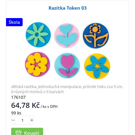
Razítka Token 03
Škola
dětská razítka, jednoduchá manipulace, průměr tisku cca 5 cm,
6 různých motivů v 6 barvách
176107
64,78
Kč
/ ks
s DPH
99 ks
Koupit