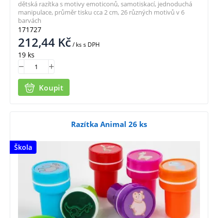
dětská razítka s motivy emoticonů, samotiskací, jednoduchá
manipulace, průměr tisku cca 2 cm, 26 různých motivů v 6
barvách
171727
212,44
Kč
/ ks
s DPH
19 ks
Koupit
Razítka Animal 26 ks
Škola