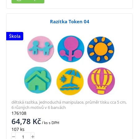
Razítka Token 04
Škola
dětská razítka, jednoduchá manipulace, průměr tisku cca 5 cm,
6 různých motivů v 6 barvách
176108
64,78
Kč
/ ks
s DPH
107 ks