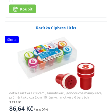
Koupit
Razítka Ciphres 10 ks
Škola
dětská razítka s číslicemi, samotiskací, jednoduchá manipulace,
průměr tisku cca 2 cm, 10 různých motivů v 6 barvách
171728
86,64
Kč
/ ks
s DPH