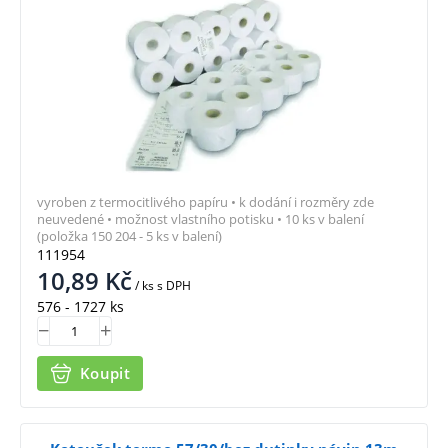
vyroben z termocitlivého papíru • k dodání i rozměry zde
neuvedené • možnost vlastního potisku • 10 ks v balení
(položka 150 204 - 5 ks v balení)
111954
10,89
Kč
/ ks
s DPH
576 - 1727 ks
Koupit