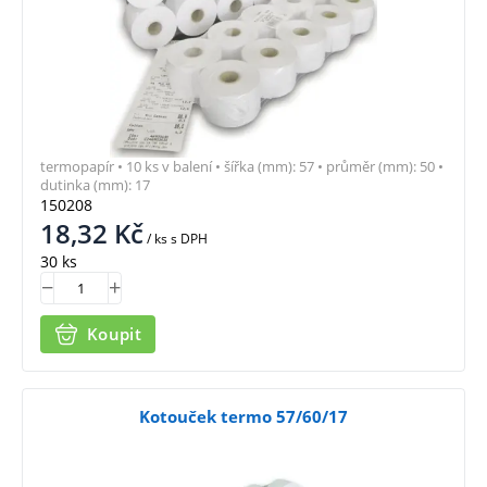
termopapír • 10 ks v balení • šířka (mm): 57 • průměr (mm): 50 •
dutinka (mm): 17
150208
18,32
Kč
/ ks
s DPH
30 ks
Koupit
Kotouček termo 57/60/17