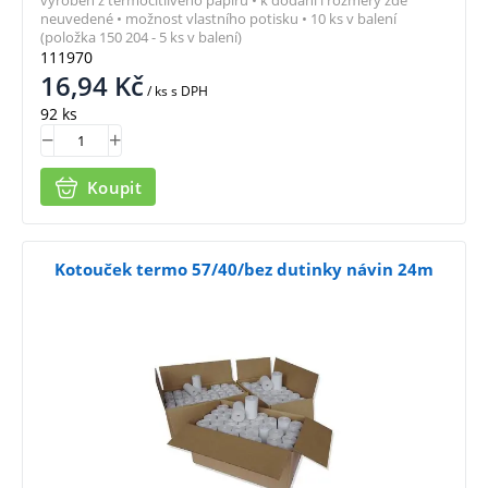
vyroben z termocitlivého papíru • k dodání i rozměry zde
neuvedené • možnost vlastního potisku • 10 ks v balení
(položka 150 204 - 5 ks v balení)
111970
16,94
Kč
/ ks
s DPH
92 ks
Koupit
Kotouček termo 57/40/bez dutinky návin 24m