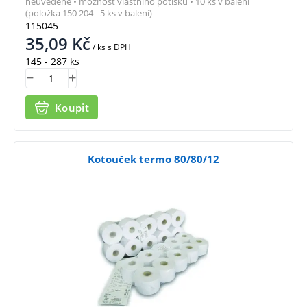
neuvedené • možnost vlastního potisku • 10 ks v balení
(položka 150 204 - 5 ks v balení)
115045
35,09
Kč
/ ks
s DPH
145 - 287 ks
Koupit
Kotouček termo 80/80/12