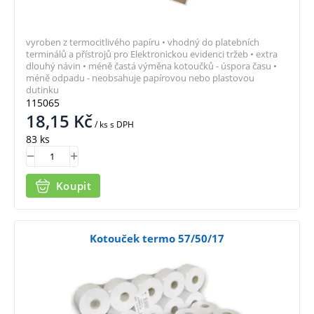
vyroben z termocitlivého papíru • vhodný do platebních
terminálů a přístrojů pro Elektronickou evidenci tržeb • extra
dlouhý návin • méně častá výměna kotoučků - úspora času •
méně odpadu - neobsahuje papírovou nebo plastovou
dutinku
115065
18,15
Kč
/ ks
s DPH
83 ks
Koupit
Kotouček termo 57/50/17