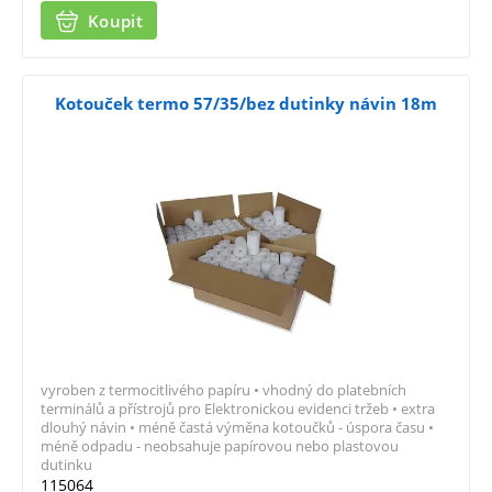
Koupit
Kotouček termo 57/35/bez dutinky návin 18m
vyroben z termocitlivého papíru • vhodný do platebních
terminálů a přístrojů pro Elektronickou evidenci tržeb • extra
dlouhý návin • méně častá výměna kotoučků - úspora času •
méně odpadu - neobsahuje papírovou nebo plastovou
dutinku
115064