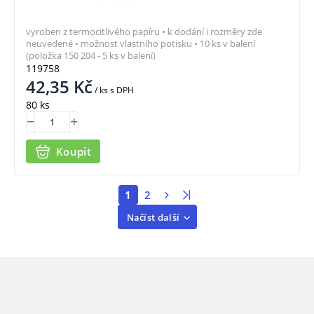
vyroben z termocitlivého papíru • k dodání i rozměry zde
neuvedené • možnost vlastního potisku • 10 ks v balení
(položka 150 204 - 5 ks v balení)
119758
42,35
Kč
/ ks
s DPH
80 ks
Koupit
1
2
Načíst další