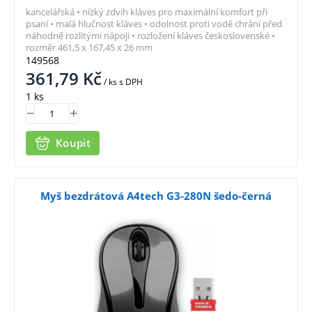
kancelářská • nízký zdvih kláves pro maximální komfort při
psaní • malá hlučnost kláves • odolnost proti vodě chrání před
náhodně rozlitými nápoji • rozložení kláves československé •
rozměr 461,5 x 167,45 x 26 mm
149568
361,79
Kč
/ ks
s DPH
1 ks
Koupit
Myš bezdrátová A4tech G3-280N šedo-černá