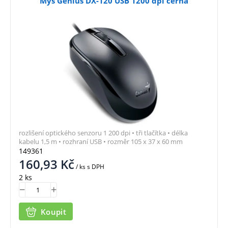
Myš Genius DX-120 USB 1200 dpi černá
rozlišení optického senzoru 1 200 dpi • tři tlačítka • délka
kabelu 1,5 m • rozhraní USB • rozměr 105 x 37 x 60 mm
149361
160,93
Kč
/ ks
s DPH
2 ks
Koupit