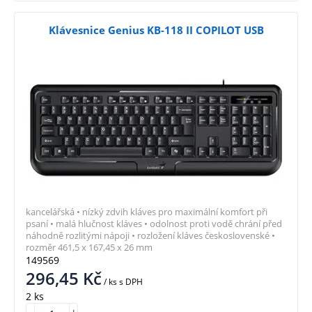
Klávesnice Genius KB-118 II COPILOT USB
kancelářská • nízký zdvih kláves pro maximální komfort při
psaní • malá hlučnost kláves • odolnost proti vodě chrání před
náhodně rozlitými nápoji • rozložení kláves československé •
rozměr 461,5 x 167,45 x 26 mm
149569
296,45
Kč
/ ks
s DPH
2 ks