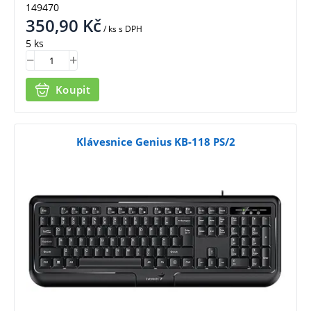
149470
350,90
Kč
/ ks
s DPH
5 ks
Koupit
Klávesnice Genius KB-118 PS/2