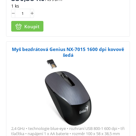
1 ks
Koupit
Myš bezdrátová Genius NX-7015 1600 dpi kovově
šedá
2,4 GHz • technologie blue-eye • rozhraní USB 800-1 600 dpi • tři
tlačítka • napájení 1 x AA baterie • rozměr 100 x 58 x 38,5 mm