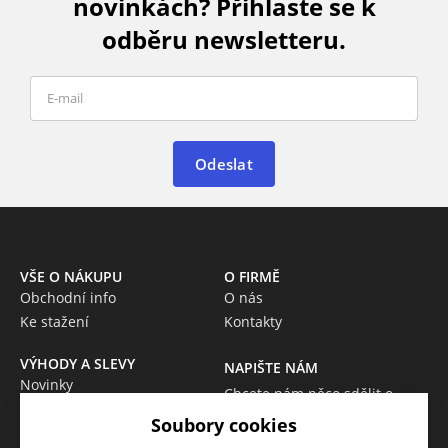
novinkách? Přihlaste se k
odběru newsletteru.
Odeslat
VŠE O NÁKUPU
O FIRMĚ
Obchodní info
O nás
Ke stažení
Kontakty
VÝHODY A SLEVY
NAPIŠTE NÁM
Novinky
Chcete nám něco sdělit o
Akce
našich produktech nebo e-
Soubory cookies
Výprodej
shopu? Neváhejte napsat.