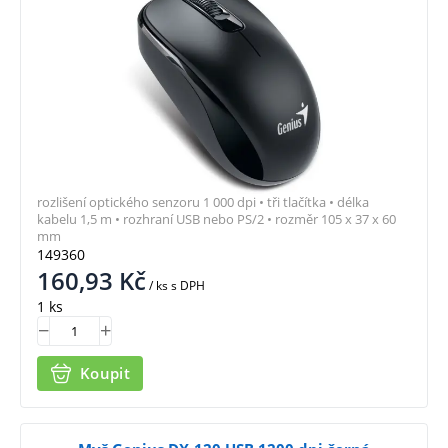
rozlišení optického senzoru 1 000 dpi • tři tlačítka • délka
kabelu 1,5 m • rozhraní USB nebo PS/2 • rozměr 105 x 37 x 60
mm
149360
160,93
Kč
/ ks
s DPH
1 ks
Koupit