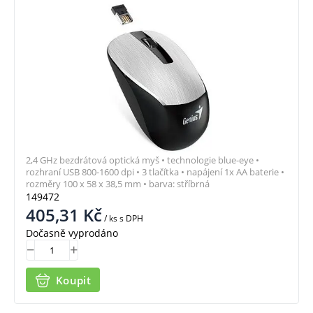
2,4 GHz bezdrátová optická myš • technologie blue-eye •
rozhraní USB 800-1600 dpi • 3 tlačítka • napájení 1x AA baterie •
rozměry 100 x 58 x 38,5 mm • barva: stříbrná
149472
405,31
Kč
/ ks
s DPH
Dočasně vyprodáno
Koupit