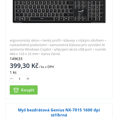
ergonomický sklon • tenký profil • klávesy s nízkým zdvihem •
nastavitelné podsvícení • samostatná klávesa pro vyvolání AI
asistenta Windows Copilot • připojení skrze USB port • rozměr
464 x 133 x 23 mm • barva černá
149633
399,30
Kč
/ ks
s DPH
1 ks
Koupit
Myš bezdrátová Genius NX-7015 1600 dpi
stříbrná