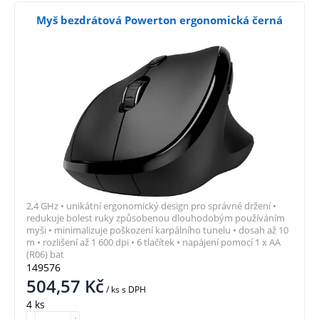
Myš bezdrátová Powerton ergonomická černá
2,4 GHz • unikátní ergonomický design pro správné držení •
redukuje bolest ruky způsobenou dlouhodobým používáním
myši • minimalizuje poškození karpálního tunelu • dosah až 10
m • rozlišení až 1 600 dpi • 6 tlačítek • napájení pomocí 1 x AA
(R06) bat
149576
504,57
Kč
/ ks
s DPH
4 ks