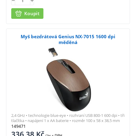
Koupit
Myš bezdrátová Genius NX-7015 1600 dpi
měděná
2,4 GHz • technologie blue-eye • rozhraní USB 800-1 600 dpi • tři
tlačítka • napájení 1 x AA baterie • rozměr 100 x 58 x 38,5 mm
149471
336,38
Kč
/ ks
s DPH