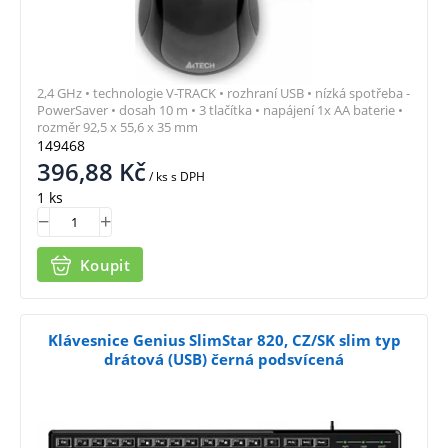
2,4 GHz • technologie V-TRACK • rozhraní USB • nízká spotřeba -
PowerSaver • dosah 10 m • 3 tlačítka • napájení 1x AA baterie •
rozměr 92,5 x 55,6 x 35 mm
149468
396,88
Kč
/ ks
s DPH
1 ks
Koupit
Klávesnice Genius SlimStar 820, CZ/SK slim typ
drátová (USB) černá podsvícená