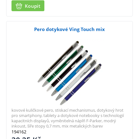
Koupit
Pero dotykové Ving Touch mix
kovové kuličkové pero, stiskací mechanismus, dotykový hrot
pro smartphony, tablety a dotykové notebooky s technologií
kapacitních displayů, vyměnitelná náplň F-Parker, modrý
inkoust, šíře stopy 0,7 mm, mix metalických barev
194162