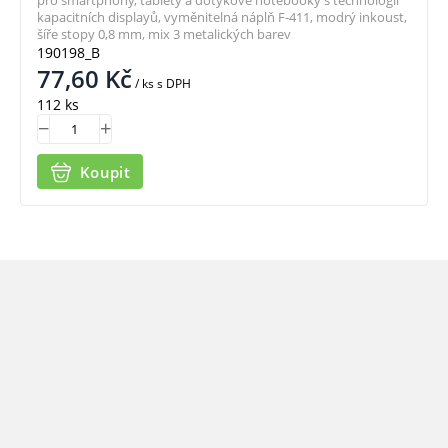
pro smartphony, tablety a dotykové notebooky s technologií
kapacitních displayů, vyměnitelná náplň F-411, modrý inkoust,
šíře stopy 0,8 mm, mix 3 metalických barev
190198_B
77,60
Kč
/ ks
s DPH
112 ks
Koupit