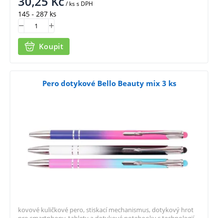
30,25
Kč
/ ks
s DPH
145 - 287 ks
Koupit
Pero dotykové Bello Beauty mix 3 ks
kovové kuličkové pero, stiskací mechanismus, dotykový hrot