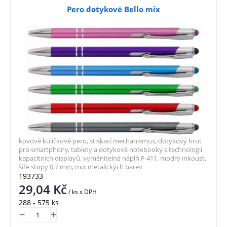
Pero dotykové Bello mix
kovové kuličkové pero, stiskací mechanismus, dotykový hrot
pro smartphony, tablety a dotykové notebooky s technologií
kapacitních displayů, vyměnitelná náplň F-411, modrý inkoust,
šíře stopy 0,7 mm, mix metalických barev
193733
29,04
Kč
/ ks
s DPH
288 - 575 ks