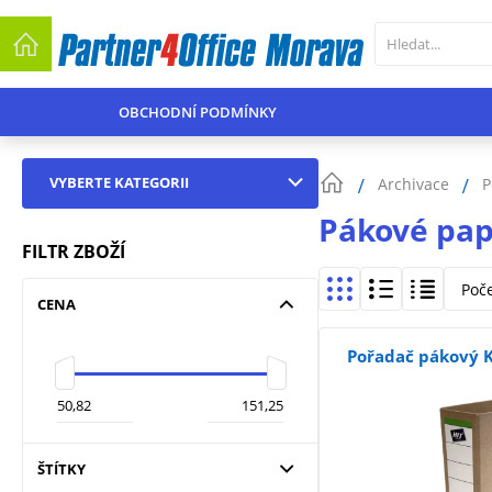
OBCHODNÍ PODMÍNKY
VYBERTE KATEGORII
Archivace
P
Pákové pap
FILTR ZBOŽÍ
Poč
CENA
Pořadač pákový 
ŠTÍTKY