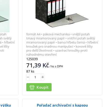
potah
formát A4 • páková mechanika • vnější potah
h světlý
tmavý mramorovaný papír • vnitřní potah světlý
 • hřbetní
mramorovaný papír • barva hřbetu černá • hřbetní
é lišty
kroužek pro snadnou manipulaci • kovové lišty
oti
pro delší životnost • uzavírací kroužky proti
náhodnému otevření
125039
71,39
Kč
/ ks
s DPH
87 ks
Koupit
 výšku
Pořadač archivační s kapsou