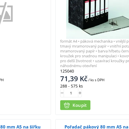
formát A4 • páková mechanika • vnější 
tmavý mramorovaný papír • vnitřní pota
mramorovaný papír • barva hřbetu černá
kroužek pro snadnou manipulaci • kovov
pro delší životnost • uzavírací kroužky pr
náhodnému otevření
125040
71,39
Kč
PH
/ ks
s DPH
288 - 575 ks
Koupit
 80 mm A5 na šířku
Pořadač pákový 80 mm A5 na