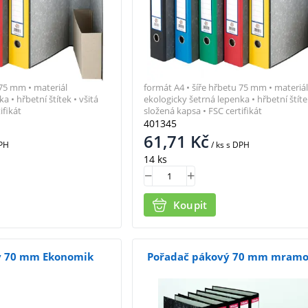
 75 mm • materiál
formát A4 • šíře hřbetu 75 mm • materiál
a • hřbetní štítek • všitá
ekologicky šetrná lepenka • hřbetní štítek
ifikát
složená kapsa • FSC certifikát
401345
61,71
Kč
PH
/ ks
s DPH
14 ks
Koupit
ý 70 mm Ekonomik
Pořadač pákový 70 mm mramo