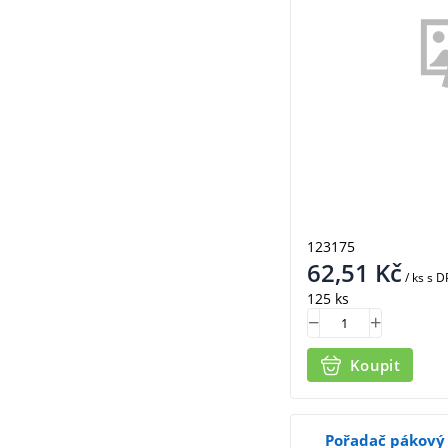
123175
62,51
Kč
/ ks
s D
125 ks
Koupit
Pořadač pákový