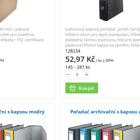
u 80 mm • páková
kartonový pákový pořadač, potah čern
roužek pro snadnou
hřbetní otvor pro lepší manipulaci, hřbe
etiketa • FSC certifikace
polepený černou plastovou fólií pro zpe
plastová hřbetní kapsa na výměnu štítk
128234
52,97
Kč
PH
/ ks
s DPH
145 - 287 ks
Koupit
ční s kapsou modrý
Pořadač archivační s kapsou 