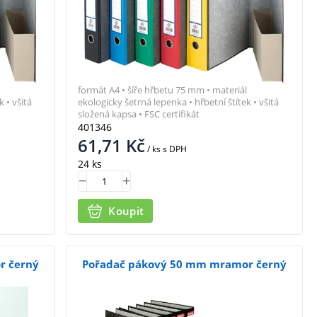
formát A4 • šíře hřbetu 75 mm • materiál
 • všitá
ekologicky šetrná lepenka • hřbetní štítek • všitá
složená kapsa • FSC certifikát
401346
61,71
Kč
/ ks
s DPH
24 ks
Koupit
r černý
Pořadač pákový 50 mm mramor černý