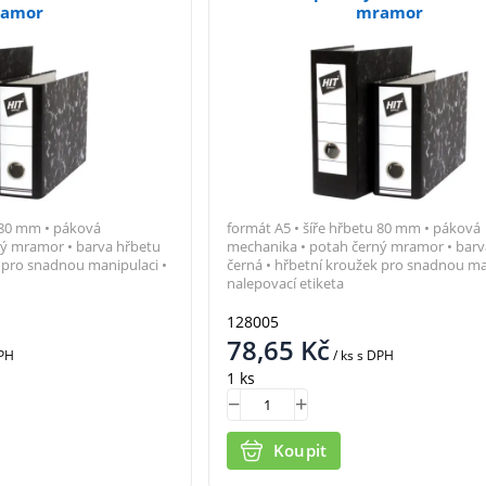
amor
mramor
u 80 mm • páková
formát A5 • šíře hřbetu 80 mm • páková
ný mramor • barva hřbetu
mechanika • potah černý mramor • barv
k pro snadnou manipulaci •
černá • hřbetní kroužek pro snadnou ma
nalepovací etiketa
128005
78,65
Kč
PH
/ ks
s DPH
1 ks
Koupit