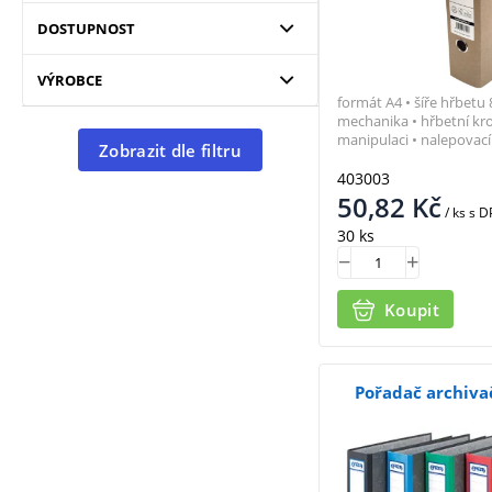
DOSTUPNOST
VÝROBCE
formát A4 • šíře hřbet
mechanika • hřbetní k
manipulaci • nalepovací 
Zobrazit dle filtru
403003
50,82
Kč
/ ks
s D
30 ks
Koupit
Pořadač archiva