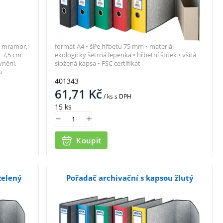
ý mramor,
formát A4 • šíře hřbetu 75 mm • materiál
t 7,5 cm
ekologicky šetrná lepenka • hřbetní štítek • všitá
vnění,
složená kapsa • FSC certifikát
u
401343
61,71
Kč
/ ks
s DPH
15 ks
Koupit
zelený
Pořadač archivační s kapsou žlutý