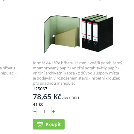
formát A4 • šíře hřbetu 75 mm • vnější potah černý
a hřbetu
mramorovaný papír • vnitřní potah světlý papír •
nipulaci •
vnitřní archivační kapsa • z důvodu úspory místa
je dodáván v rozloženém stavu • hřbetní kroužek
pro snadnou manipulaci
125067
78,65
Kč
/ ks
s DPH
41 ks
Koupit