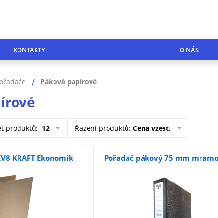
KONTAKTY
O NÁS
ořadače
Pákové papírové
írové
et produktů
:
12
Řazení produktů
:
Cena vzest.
KV8 KRAFT Ekonomik
Pořadač pákový 75 mm mramo