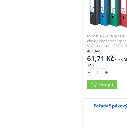
formát A4 • šíře hřbetu
ekologicky šetrná lepenk
složená kapsa • FSC cert
401344
61,71
Kč
/ ks
s D
19 ks
Koupit
Pořadač pákov