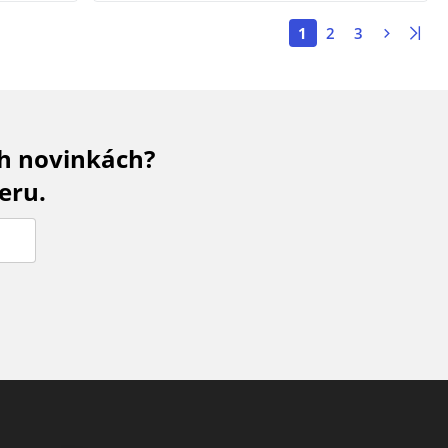
1
2
3
ch novinkách?
eru.