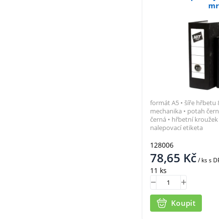
mr
formát A5 • šíře hřbet
mechanika • potah čer
černá • hřbetní krouže
nalepovací etiketa
128006
78,65
Kč
/ ks
s D
11 ks
Koupit