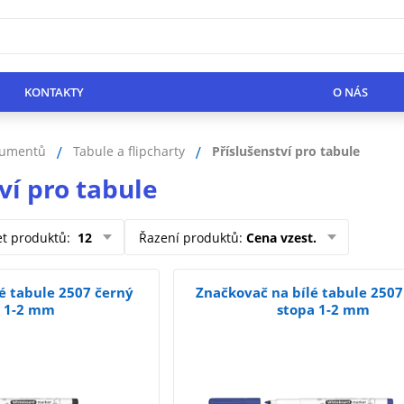
KONTAKTY
O NÁS
kumentů
Tabule a flipcharty
Příslušenství pro tabule
ví pro tabule
et produktů
:
12
Řazení produktů
:
Cena vzest.
é tabule 2507 černý
Značkovač na bílé tabule 250
a 1-2 mm
stopa 1-2 mm