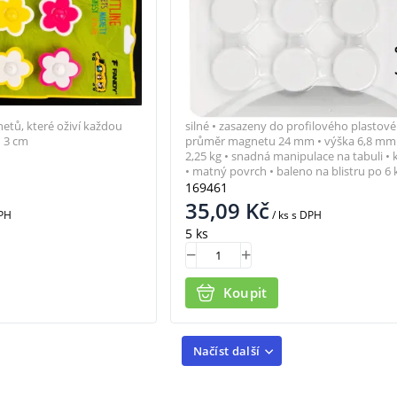
tů, které oživí každou
silné • zasazeny do profilového plastové
 3 cm
průměr magnetu 24 mm • výška 6,8 mm 
2,25 kg • snadná manipulace na tabuli • 
• matný povrch • baleno na blistru po 6 
169461
35,09
Kč
PH
/ ks
s DPH
5 ks
Koupit
Načíst další