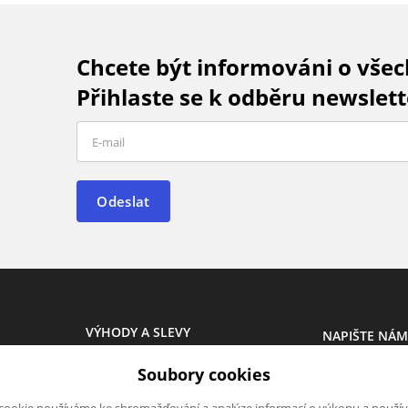
Chcete být informováni o vše
Přihlaste se k odběru newslett
Odeslat
VÝHODY A SLEVY
NAPIŠTE NÁ
Novinky
Chcete nám ně
Soubory cookies
Akce
produktech n
Výprodej
napsat.