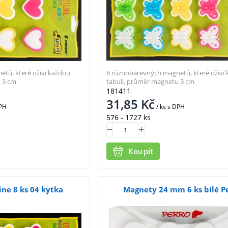
tů, které oživí každou
8 různobarevných magnetů, které oživí
 3 cm
tabuli, průměr magnetu 3 cm
181411
31,85
Kč
PH
/ ks
s DPH
576 - 1727 ks
Koupit
ne 8 ks 04 kytka
Magnety 24 mm 6 ks bílé P