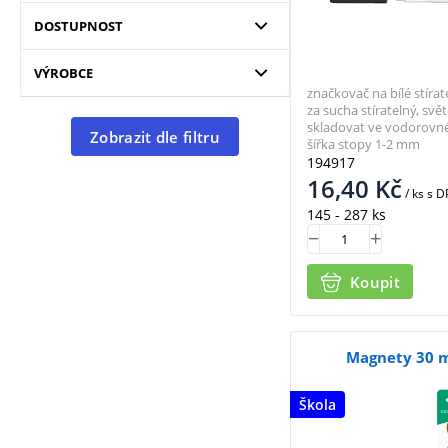
DOSTUPNOST
VÝROBCE
značkovač na bílé stírat
za sucha stíratelný, svě
skladovat ve vodorovné
Zobrazit dle filtru
šířka stopy 1-2 mm
194917
16,40
Kč
/ ks
s D
145 - 287 ks
Koupit
Magnety 30 
Škola