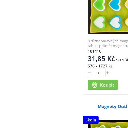
8 různobarevných magne
tabuli, průměr magnetu
181410
31,85
Kč
/ ks
s D
576 - 1727 ks
Koupit
Magnety Outli
Škola