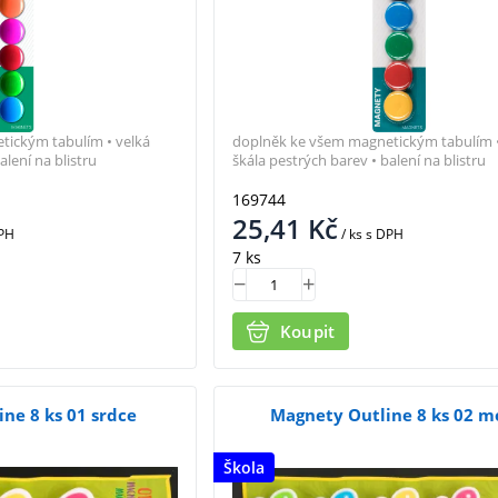
tickým tabulím • velká
doplněk ke všem magnetickým tabulím •
alení na blistru
škála pestrých barev • balení na blistru
169744
25,41
Kč
PH
/ ks
s DPH
7 ks
Koupit
ne 8 ks 01 srdce
Magnety Outline 8 ks 02 m
Škola