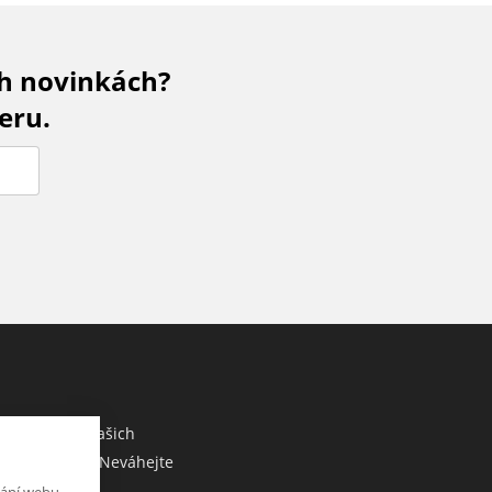
ch novinkách?
eru.
M
co sdělit o našich
ebo e-shopu? Neváhejte