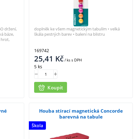
GO držení,
doplněk ke všem magnetickým tabulím • velká
vá báze,
škála pestrých barev • balení na blistru
hrot,
169742
25,41
Kč
/ ks
s DPH
5 ks
Koupit
vné
Houba stírací magnetická Concorde
barevná na tabule
Škola