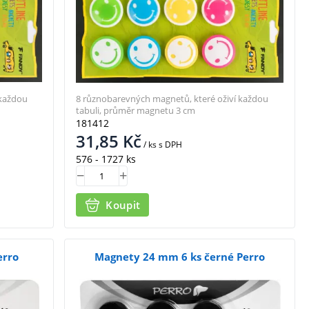
 každou
8 různobarevných magnetů, které oživí každou
tabuli, průměr magnetu 3 cm
181412
31,85
Kč
/ ks
s DPH
576 - 1727 ks
Koupit
erro
Magnety 24 mm 6 ks černé Perro