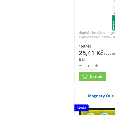
doplněk ke všem magne
škála pestrých barev • b
169743
25,41
Kč
/ ks
s D
6 ks
Koupit
Magnety Outli
Škola