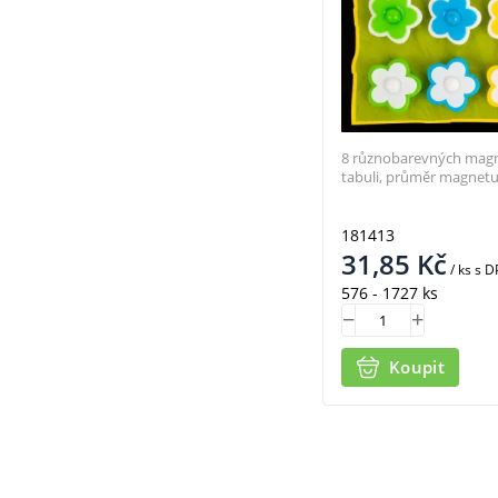
8 různobarevných magne
tabuli, průměr magnetu
181413
31,85
Kč
/ ks
s D
576 - 1727 ks
Koupit