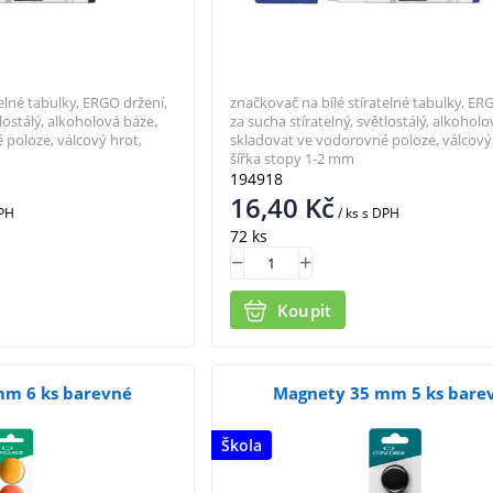
elné tabulky, ERGO držení,
značkovač na bílé stíratelné tabulky, ER
tlostálý, alkoholová báze,
za sucha stíratelný, světlostálý, alkoholo
 poloze, válcový hrot,
skladovat ve vodorovné poloze, válcový 
šířka stopy 1-2 mm
194918
16,40
Kč
PH
/ ks
s DPH
72 ks
Koupit
mm 6 ks barevné
Magnety 35 mm 5 ks bare
Škola