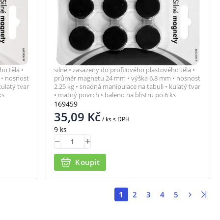
ho těla •
silné • zasazeny do profilového plastového těla •
• nosnost
průměr magnetu 24 mm • výška 6,8 mm • nosnost
kulatý tvar
2,25 kg • snadná manipulace na tabuli • kulatý tvar
ks
• matný povrch • baleno na blistru po 6 ks
169459
35,09
Kč
/ ks
s DPH
9 ks
Koupit
1
2
3
4
5