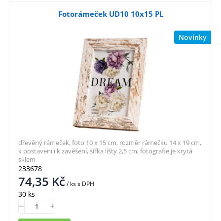
Fotorámeček UD10 10x15 PL
Novinky
dřevěný rámeček, foto 10 x 15 cm, rozměr rámečku 14 x 19 cm,
k postavení i k zavěšení, šířka lišty 2,5 cm, fotografie je krytá
sklem
233678
74,35
Kč
/ ks
s DPH
30 ks