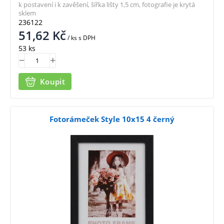
k postavení i k zavěšení, šířka lišty 1,5 cm, fotografie je krytá
sklem
236122
51,62
Kč
/ ks
s DPH
53 ks
Koupit
Fotorámeček Style 10x15 4 černý