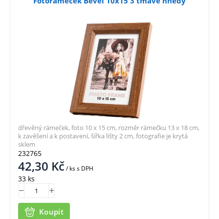
Fotorámeček Bevel 10x15 3 tmavě hnědý
dřevěný rámeček, foto 10 x 15 cm, rozměr rámečku 13 x 18 cm,
k zavěšení a k postavení, šířka lišty 2 cm, fotografie je krytá
sklem
232765
42,30
Kč
/ ks
s DPH
33 ks
Koupit