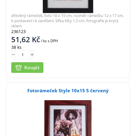
dřevěný rámeček, foto 10 x 15 cm, rozměr rámečku 12 x 17 cm,
k postavení i k zavěšení, šířka lišty 1,5 cm, fotografie je krytá
sklem
236123
51,62
Kč
/ ks
s DPH
38 ks
Koupit
Fotorámeček Style 10x15 5 červený