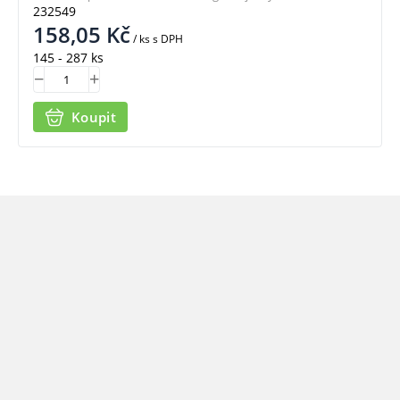
232549
158,05
Kč
/ ks
s DPH
145 - 287 ks
Koupit