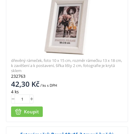
dřevěný rámeček, foto 10 x 15 cm, rozměr rámečku 13 x 18 cm,
k zavěšení a k postavení, šířka lišty 2 cm, fotografie je krytá
sklem
232763
42,30
Kč
/ ks
s DPH
4 ks
Koupit