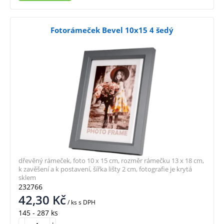
Fotorámeček Bevel 10x15 4 šedý
dřevěný rámeček, foto 10 x 15 cm, rozměr rámečku 13 x 18 cm,
k zavěšení a k postavení, šířka lišty 2 cm, fotografie je krytá
sklem
232766
42,30
Kč
/ ks
s DPH
145 - 287 ks