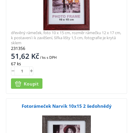
dřevěný rámeček, foto 10 x 15 cm, rozměr rámečku 12 x 17 cm,
k postavení i k zavěšení, šířka lišty 1,5 cm, fotografie je krytá
sklem
231356
51,62
Kč
/ ks
s DPH
67 ks
Koupit
Fotorámeček Narvik 10x15 2 šedohnědý