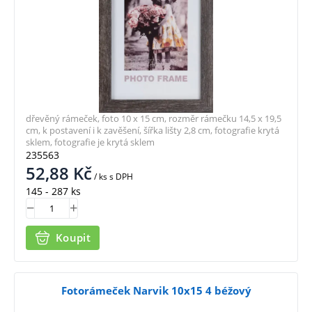
dřevěný rámeček, foto 10 x 15 cm, rozměr rámečku 14,5 x 19,5
cm, k postavení i k zavěšení, šířka lišty 2,8 cm, fotografie krytá
sklem, fotografie je krytá sklem
235563
52,88
Kč
/ ks
s DPH
145 - 287 ks
Koupit
Fotorámeček Narvik 10x15 4 béžový