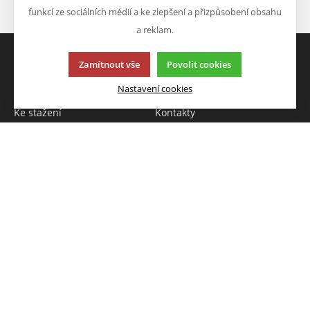
Odeslat
funkcí ze sociálních médií a ke zlepšení a přizpůsobení obsahu
a reklam.
Zamítnout vše
Povolit cookies
VŠE O NÁKUPU
O FIRMĚ
Nastavení cookies
Obchodní info
O nás
Ke stažení
Kontakty
VÝHODY A SLEVY
NAPIŠTE NÁM
Novinky
Chcete nám něco sdělit o
Akce
našich produktech nebo e-
Výprodej
shopu? Neváhejte napsat.
Škola
Chci napsat zprávu
Tato stránka používá soubory cookies. Klikněte pro více
informací.