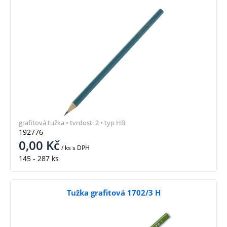
grafitová tužka • tvrdost: 2 • typ HB
192776
0,00
Kč
/ ks
s DPH
145 - 287 ks
Tužka grafitová 1702/3 H