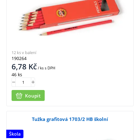
12 ks v balení
190264
6,78
Kč
/ ks
s DPH
46 ks
Koupit
Tužka grafitová 1703/2 HB školní
Škola