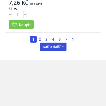
7,26
Kč
/ ks
s DPH
51 ks
Koupit
1
2
3
4
5
Načíst další