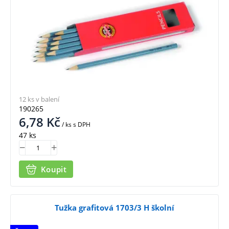
12 ks v balení
190265
6,78
Kč
/ ks
s DPH
47 ks
Koupit
Tužka grafitová 1703/3 H školní