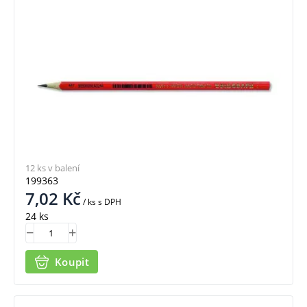
12 ks v balení
199363
7,02
Kč
/ ks
s DPH
24 ks
Koupit