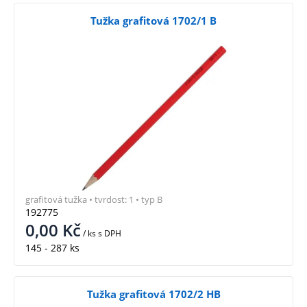
Tužka grafitová 1702/1 B
grafitová tužka • tvrdost: 1 • typ B
192775
0,00
Kč
/ ks
s DPH
145 - 287 ks
Tužka grafitová 1702/2 HB