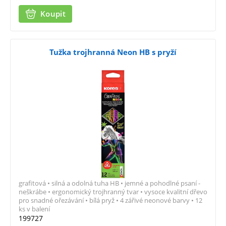
Koupit
Tužka trojhranná Neon HB s pryží
grafitová • silná a odolná tuha HB • jemné a pohodlné psaní -
neškrábe • ergonomický trojhranný tvar • vysoce kvalitní dřevo
pro snadné ořezávání • bílá pryž • 4 zářivé neonové barvy • 12
ks v balení
199727