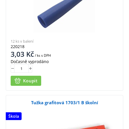
12 ks v balení
220218
3,03
Kč
/ ks
s DPH
Dočasně vyprodáno
Koupit
Tužka grafitová 1703/1 B školní
Škola