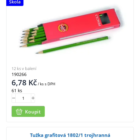
Škola
12 ks v balení
190266
6,78
Kč
/ ks
s DPH
61 ks
Koupit
Tužka grafitová 1802/1 trojhranná