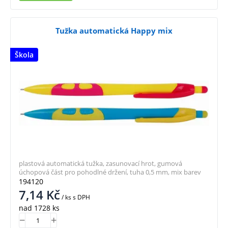
Tužka automatická Happy mix
Škola
plastová automatická tužka, zasunovací hrot, gumová
úchopová část pro pohodlné držení, tuha 0,5 mm, mix barev
194120
7,14
Kč
/ ks
s DPH
nad 1728 ks