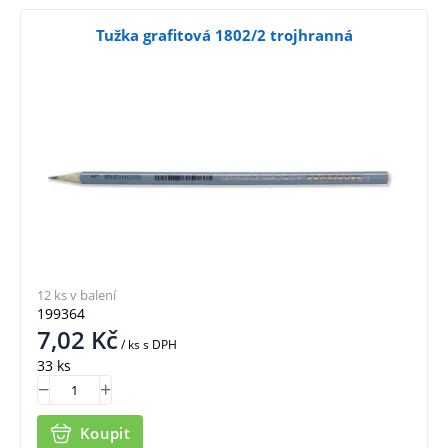
Tužka grafitová 1802/2 trojhranná
12 ks v balení
199364
7,02
Kč
/ ks
s DPH
33 ks
Koupit