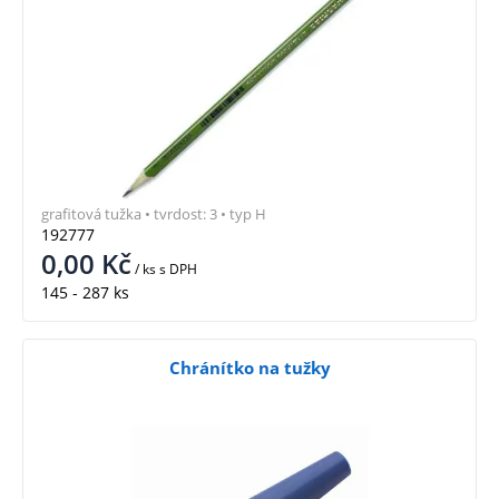
grafitová tužka • tvrdost: 3 • typ H
192777
0,00
Kč
/ ks
s DPH
145 - 287 ks
Chránítko na tužky