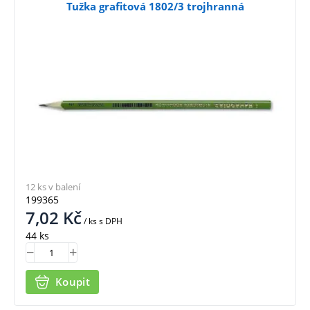
Tužka grafitová 1802/3 trojhranná
12 ks v balení
199365
7,02
Kč
/ ks
s DPH
44 ks
Koupit