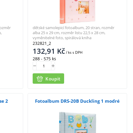
rozměr
dětské samolepicí fotoalbum, 20 stran, rozměr
,
alba 25 x 29 cm, rozměr listu 22,5 x 28 cm,
vyměnitelné foto, spirálová kniha
232821_2
132,91
Kč
/ ks
s DPH
288 - 575 ks
Koupit
se 2
Fotoalbum DRS-20B Duckling 1 modré