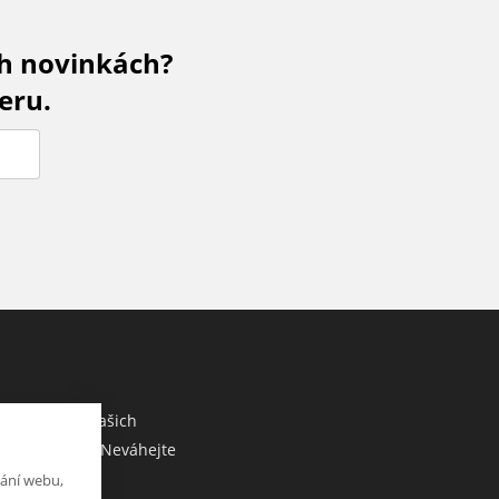
ch novinkách?
eru.
M
co sdělit o našich
ebo e-shopu? Neváhejte
ání webu,