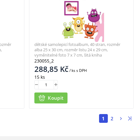
rozměr
dětské samolepicí fotoalbum, 40 stran, rozměr
,
alba 25 x 30 cm, rozměr listu 24 x 29 cm,
vyměnitelné foto 7 x 7 cm, šitá kniha
230055_2
288,85
Kč
/ ks
s DPH
15 ks
Koupit
1
2