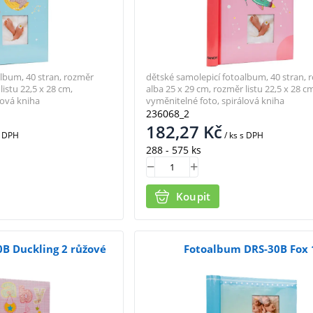
lbum, 40 stran, rozměr
dětské samolepicí fotoalbum, 40 stran, 
listu 22,5 x 28 cm,
alba 25 x 29 cm, rozměr listu 22,5 x 28 cm
lová kniha
vyměnitelné foto, spirálová kniha
236068_2
182,27
Kč
 DPH
/ ks
s DPH
288 - 575 ks
Koupit
B Duckling 2 růžové
Fotoalbum DRS-30B Fox 