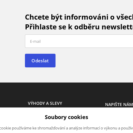
Chcete být informováni o vše
Přihlaste se k odběru newslett
Odeslat
VÝHODY A SLEVY
NAPIŠTE NÁ
Novinky
Chcete nám ně
Soubory cookies
Akce
produktech n
Výprodej
napsat.
cookie používáme ke shromažďování a analýze informací o výkonu a použív
Škola