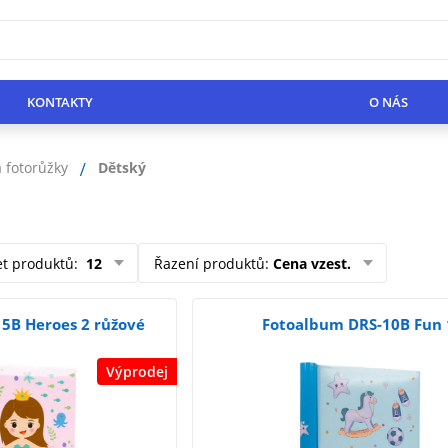
KONTAKTY
O NÁS
 fotorůžky
Dětský
et produktů
:
12
Řazení produktů
:
Cena vzest.
5B Heroes 2 růžové
Fotoalbum DRS-10B Fun 
Výprodej