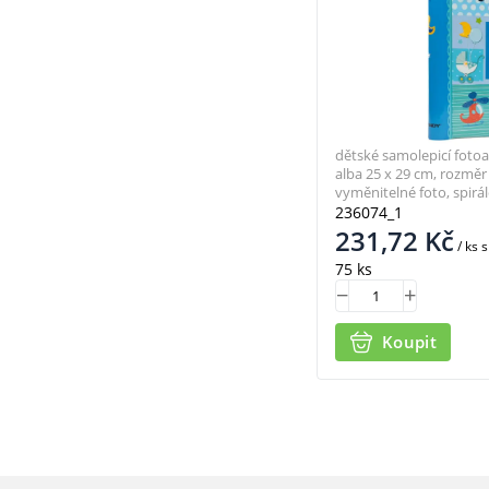
dětské samolepicí fotoa
alba 25 x 29 cm, rozměr 
vyměnitelné foto, spirá
236074_1
231,72
Kč
/ ks
s
75 ks
Koupit