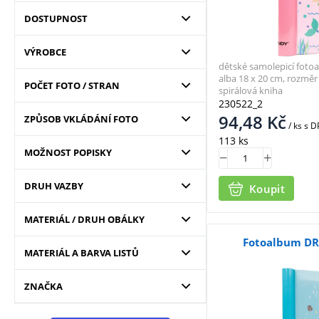
DOSTUPNOST
VÝROBCE
dětské samolepicí fotoa
alba 18 x 20 cm, rozměr 
POČET FOTO / STRAN
spirálová kniha
230522_2
94,48
Kč
ZPŮSOB VKLÁDÁNÍ FOTO
/ ks
s D
113 ks
MOŽNOST POPISKY
DRUH VAZBY
Koupit
MATERIÁL / DRUH OBÁLKY
Fotoalbum DR
MATERIÁL A BARVA LISTŮ
ZNAČKA