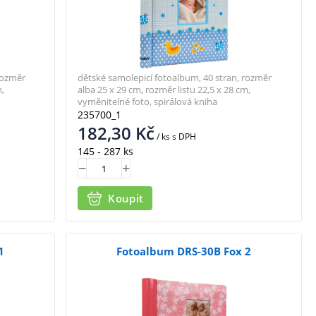
rozměr
dětské samolepicí fotoalbum, 40 stran, rozměr
,
alba 25 x 29 cm, rozměr listu 22,5 x 28 cm,
vyměnitelné foto, spirálová kniha
235700_1
182,30
Kč
/ ks
s DPH
145 - 287 ks
Koupit
1
Fotoalbum DRS-30B Fox 2