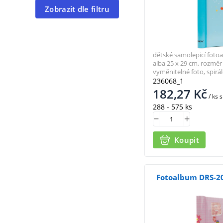
Zobrazit dle filtru
dětské samolepicí fotoa
alba 25 x 29 cm, rozměr 
vyměnitelné foto, spirá
236068_1
182,27
Kč
/ ks
s
288 - 575 ks
Koupit
Fotoalbum DRS-20