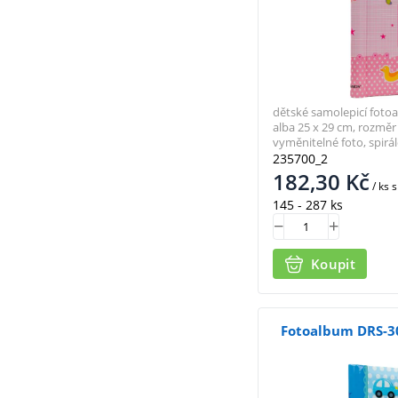
dětské samolepicí fotoa
alba 25 x 29 cm, rozměr 
vyměnitelné foto, spirá
235700_2
182,30
Kč
/ ks
s
145 - 287 ks
Koupit
Fotoalbum DRS-