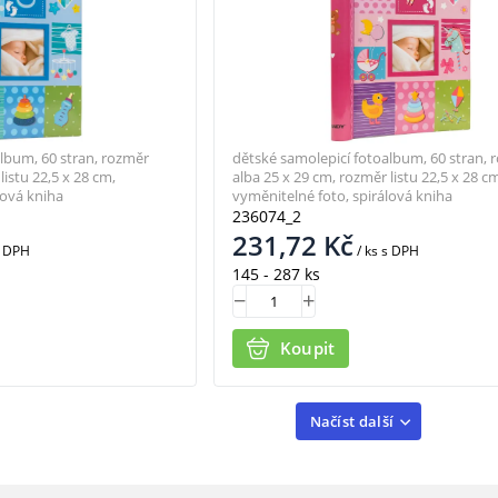
lbum, 60 stran, rozměr
dětské samolepicí fotoalbum, 60 stran, 
listu 22,5 x 28 cm,
alba 25 x 29 cm, rozměr listu 22,5 x 28 cm
lová kniha
vyměnitelné foto, spirálová kniha
236074_2
231,72
Kč
 DPH
/ ks
s DPH
145 - 287 ks
Koupit
Načíst další