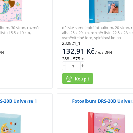
lbum, 30 stran, rozměr
dětské samolepicí fotoalbum, 20 stran, 
listu 15,5 x 19 cm,
alba 25 x 29 cm, rozměr listu 22,5 x 28 cm
vyměnitelné foto, spirálová kniha
232821_1
132,91
Kč
PH
/ ks
s DPH
288 - 575 ks
Koupit
S-20B Universe 1
Fotoalbum DRS-20B Univer