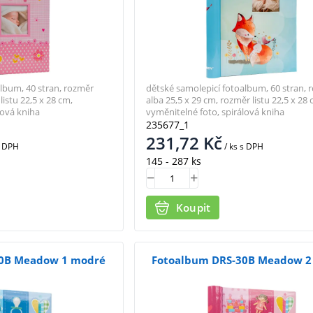
lbum, 40 stran, rozměr
dětské samolepicí fotoalbum, 60 stran, 
listu 22,5 x 28 cm,
alba 25,5 x 29 cm, rozměr listu 22,5 x 28 
lová kniha
vyměnitelné foto, spirálová kniha
235677_1
231,72
Kč
 DPH
/ ks
s DPH
145 - 287 ks
Koupit
30B Meadow 1 modré
Fotoalbum DRS-30B Meadow 2