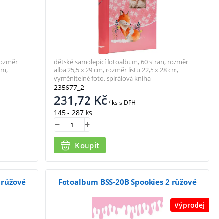
rozměr
dětské samolepicí fotoalbum, 60 stran, rozměr
cm,
alba 25,5 x 29 cm, rozměr listu 22,5 x 28 cm,
vyměnitelné foto, spirálová kniha
235677_2
231,72
Kč
/ ks
s DPH
145 - 287 ks
Koupit
 růžové
Fotoalbum BSS-20B Spookies 2 růžové
Výprodej