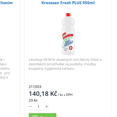
plísním
Krezosan Fresh PLUS 950ml
ek •
Likviduje 99,99 % obalených virů.Tekutý čisticí a
fekci
dezinfekční prostředek na podlahy, chodby,
ického
koupelny, hygienická zařízení.
m - pro
odný k
211053
140,18
Kč
/ ks
s DPH
29 ks