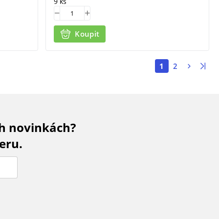
9 ks
Koupit
1
2
ch novinkách?
eru.