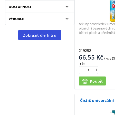
DOSTUPNOST
VÝROBCE
tekutý prostředek určen
pitných i bazénových v
bělení ploch a předmětů
Zobrazit dle filtru
219252
66,55
Kč
/ ks
s D
9 ks
Koupit
Čistič univerzální