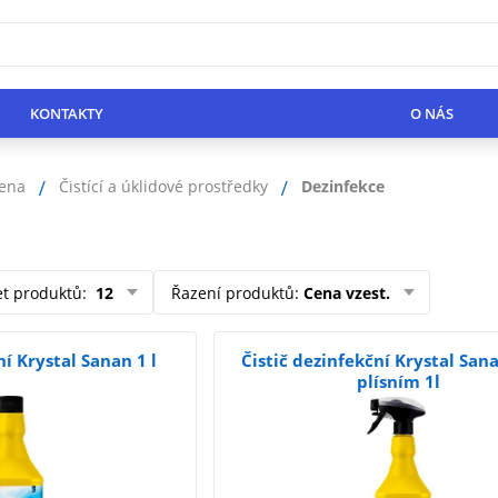
KONTAKTY
O NÁS
iena
Čistící a úklidové prostředky
Dezinfekce
et produktů
:
12
Řazení produktů
:
Cena vzest.
ní Krystal Sanan 1 l
Čistič dezinfekční Krystal San
plísním 1l