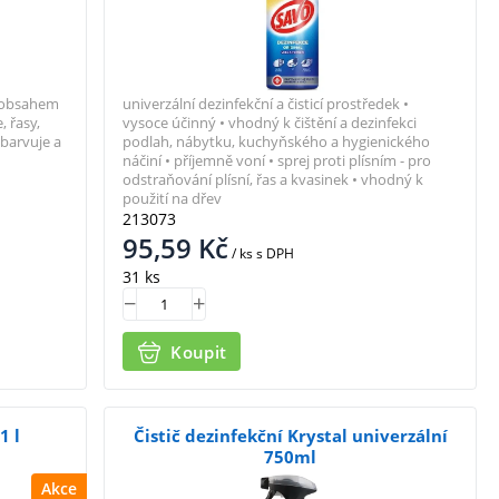
s obsahem
univerzální dezinfekční a čisticí prostředek •
, řasy,
vysoce účinný • vhodný k čištění a dezinfekci
dbarvuje a
podlah, nábytku, kuchyňského a hygienického
náčiní • příjemně voní • sprej proti plísním - pro
odstraňování plísní, řas a kvasinek • vhodný k
použití na dřev
213073
95,59
Kč
/ ks
s DPH
31 ks
Koupit
1 l
Čistič dezinfekční Krystal univerzální
750ml
Akce