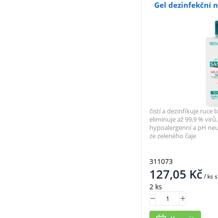
Gel dezinfekční 
čistí a dezinfikuje ruce
eliminuje až 99,9 % virů, 
hypoalergenní a pH neu
ze zeleného čaje
311073
127,05
Kč
/ ks
s
2 ks