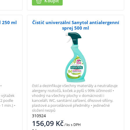
Koupit
l 250 ml
Čistič univerzální Sanytol antialergenní
sprej 500 ml
•
čistí a dezinfikuje všechny materiály a neutralizuje
•
alergeny roztočů, koček a pylů s 99% účinností •
e výtažek
vhodný na všechny plochy v domácnosti i
V2 podle
kanceláři, WC, sanitární zařízení, dřezové sifóny,
1 min.) •
plastové a porcelánové předměty • jedinečné
složení nezpů
310924
156,09
Kč
/ ks
s DPH