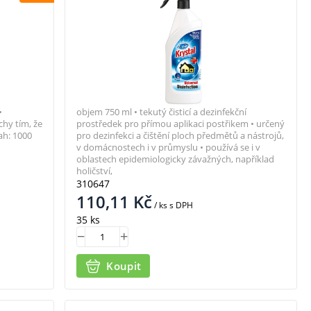
•
objem 750 ml • tekutý čisticí a dezinfekční
chy tím, že
prostředek pro přímou aplikaci postřikem • určený
ah: 1000
pro dezinfekci a čištění ploch předmětů a nástrojů,
v domácnostech i v průmyslu • používá se i v
oblastech epidemiologicky závažných, například
holičství,
310647
110,11
Kč
/ ks
s DPH
35 ks
Koupit