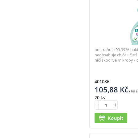
odstraňuje 99,99 % bakter
neobsahuje chlór • čistí
ničí škodlivé mikroby • 
401086
105,88
Kč
/ ks
s
20 ks
Koupit