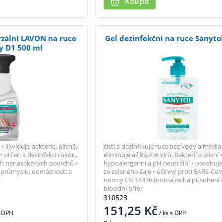
Koupit
rzální LAVON na ruce
Gel dezinfekční na ruce Sanyto
y D1 500 ml
 likviduje bakterie, plísně,
čistí a dezinfikuje ruce bez vody a mýdla 
• určen k dezinfekci rukou,
eliminuje až 99,9 % virů, bakterií a plísní 
ch nenasákavých povrchů •
hypoalergenní a pH neutrální • obsahuj
í, průmyslu, domácnosti a
ze zeleného čaje • účinný proti SARS-Co
normy EN 14476 (nutná doba působení - 
biocidní přípr
310523
151,25
Kč
 DPH
/ ks
s DPH