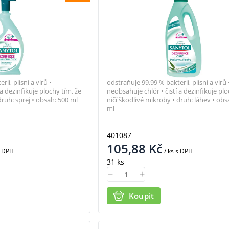
ií, plísní a virů •
odstraňuje 99,99 % bakterií, plísní a virů 
 a dezinfikuje plochy tím, že
neobsahuje chlór • čistí a dezinfikuje plo
druh: sprej • obsah: 500 ml
ničí škodlivé mikroby • druh: láhev • obs
ml
401087
105,88
Kč
 DPH
/ ks
s DPH
31 ks
Koupit