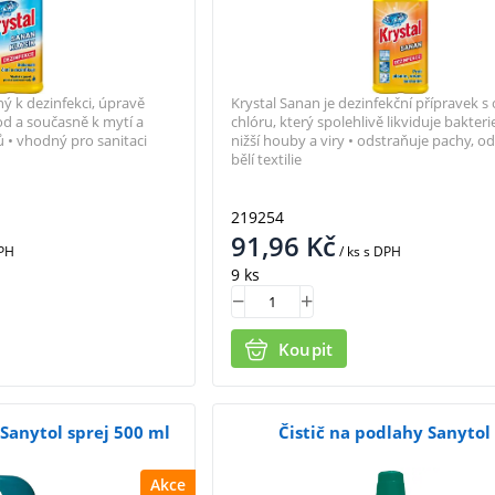
ý k dezinfekci, úpravě
Krystal Sanan je dezinfekční přípravek 
od a současně k mytí a
chlóru, který spolehlivě likviduje bakterie
 • vhodný pro sanitaci
nižší houby a viry • odstraňuje pachy, o
bělí textilie
219254
91,96
Kč
PH
/ ks
s DPH
9 ks
Koupit
 Sanytol sprej 500 ml
Čistič na podlahy Sanytol 
Akce