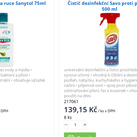
na ruce Sanytol 75ml
Čistič dezinfekční Savo proti 
500 ml
 bez vody a mýdla •
univerzální dezinfekční a čisticí prostřed
bakterií a plísní •
vysoce účinný • vhodný k čištění a dezin
trální • obsahuje výtažek
podlah, nábytku, kuchyňského a hygien
náčiní • příjemně voní • sprej proti plísní
odstraňování plísní, řas a kvasinek • vh
použití na dřev
217061
139,15
Kč
 DPH
/ ks
s DPH
8 ks