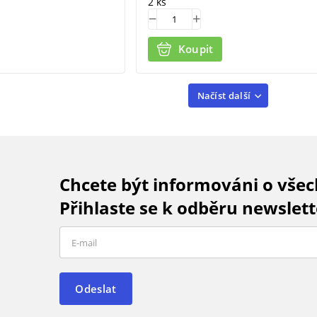
2 ks
Koupit
Načíst další
Chcete být informováni o vše
Přihlaste se k odběru newslett
Odeslat