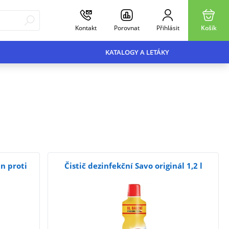
Kontakt
Porovnat
Přihlásit
Košík
KATALOGY A LETÁKY
an proti
Čistič dezinfekční Savo originál 1,2 l