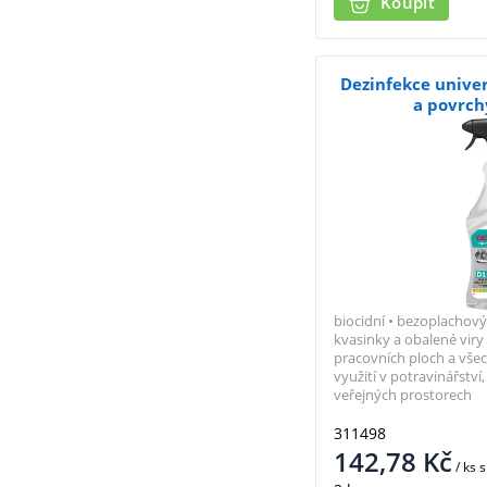
Koupit
Dezinfekce unive
a povrch
biocidní • bezoplachový •
kvasinky a obalené viry 
pracovních ploch a vše
využití v potravinářstv
veřejných prostorech
311498
142,78
Kč
/ ks
s