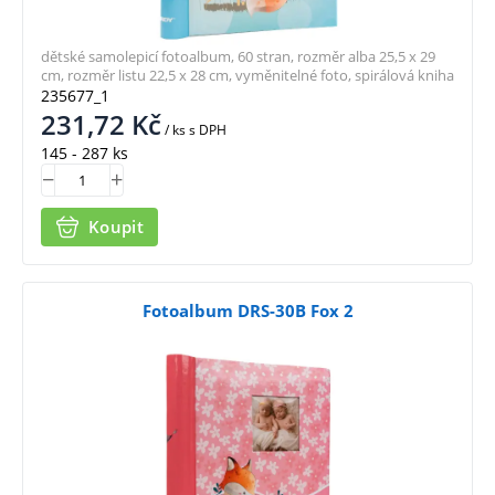
dětské samolepicí fotoalbum, 60 stran, rozměr alba 25,5 x 29
cm, rozměr listu 22,5 x 28 cm, vyměnitelné foto, spirálová kniha
235677_1
231,72
Kč
/ ks
s DPH
145 - 287 ks
Koupit
Fotoalbum DRS-30B Fox 2