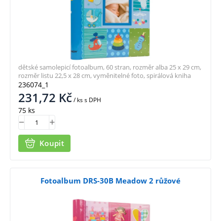
dětské samolepicí fotoalbum, 60 stran, rozměr alba 25 x 29 cm,
rozměr listu 22,5 x 28 cm, vyměnitelné foto, spirálová kniha
236074_1
231,72
Kč
/ ks
s DPH
75 ks
Koupit
Fotoalbum DRS-30B Meadow 2 růžové