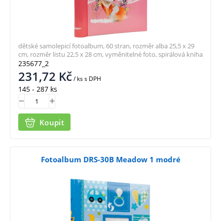
dětské samolepicí fotoalbum, 60 stran, rozměr alba 25,5 x 29
cm, rozměr listu 22,5 x 28 cm, vyměnitelné foto, spirálová kniha
235677_2
231,72
Kč
/ ks
s DPH
145 - 287 ks
Koupit
Fotoalbum DRS-30B Meadow 1 modré