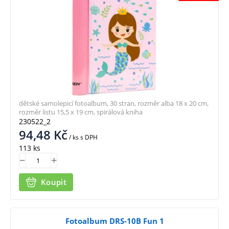
dětské samolepicí fotoalbum, 30 stran, rozměr alba 18 x 20 cm,
rozměr listu 15,5 x 19 cm, spirálová kniha
230522_2
94,48
Kč
/ ks
s DPH
113 ks
Koupit
Fotoalbum DRS-10B Fun 1