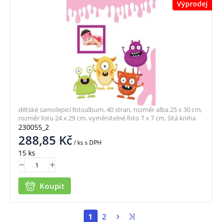
Výprodej
dětské samolepicí fotoalbum, 40 stran, rozměr alba 25 x 30 cm,
rozměr listu 24 x 29 cm, vyměnitelné foto 7 x 7 cm, šitá kniha
230055_2
288,85
Kč
/ ks
s DPH
15 ks
Koupit
1
2