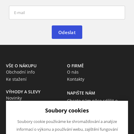
Odeslat
VŠE O NÁKUPU
O FIRMĚ
Obchodní info
O nás
Ke stažení
Kontakty
VÝHODY A SLEVY
NAPIŠTE NÁM
Novinky
Chcete nám něco sdělit o
Akce
našich produktech nebo e-
Soubory cookies
Výprodej
shopu? Neváhejte napsat.
Škola
Soubory cookie používáme ke shromažďování a analýze
Chci napsat zprávu
informací o výkonu a používání webu, zajištění fungování