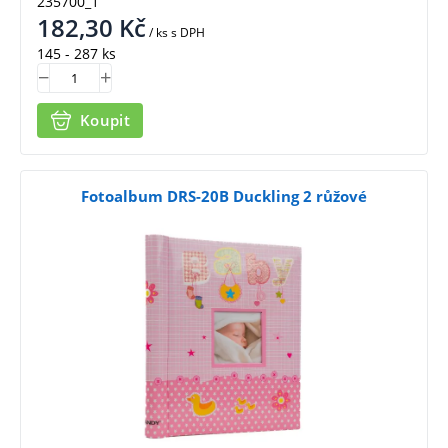
235700_1
182,30
Kč
/ ks
s DPH
145 - 287 ks
Koupit
Fotoalbum DRS-20B Duckling 2 růžové