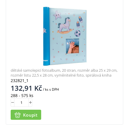
dětské samolepicí fotoalbum, 20 stran, rozměr alba 25 x 29 cm,
rozměr listu 22,5 x 28 cm, vyměnitelné foto, spirálová kniha
232821_1
132,91
Kč
/ ks
s DPH
288 - 575 ks
Koupit