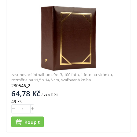
zasunovací fotoalbum, 9x13, 100 foto, 1 foto na stránku,
rozměr alba 11,5 x 14,5 cm, svařovaná kniha
230546_2
64,78
Kč
/ ks
s DPH
49 ks
Koupit