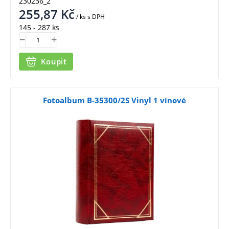
230236_2
255,87
Kč
/ ks
s DPH
145 - 287 ks
Koupit
Fotoalbum B-35300/2S Vinyl 1 vínové