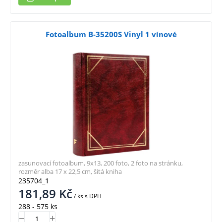
Fotoalbum B-35200S Vinyl 1 vínové
zasunovací fotoalbum, 9x13, 200 foto, 2 foto na stránku,
rozměr alba 17 x 22,5 cm, šitá kniha
235704_1
181,89
Kč
/ ks
s DPH
288 - 575 ks