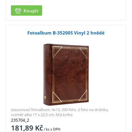
Koupit
Fotoalbum B-35200S Vinyl 2 hnědé
zasunovací fotoalbum, 9x13, 200 foto, 2 foto na stránku,
rozměr alba 17 x 22,5 cm, šitá kniha
235704_2
181,89
Kč
/ ks
s DPH