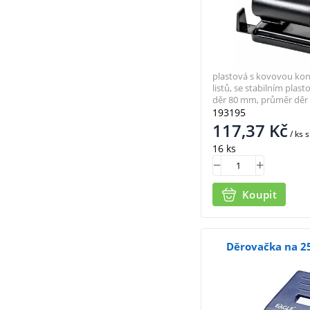
plastová s kovovou kons
listů, se stabilním plas
děr 80 mm, průměr děr
193195
117,37
Kč
/ ks
s
16 ks
Koupit
Děrovačka na 25