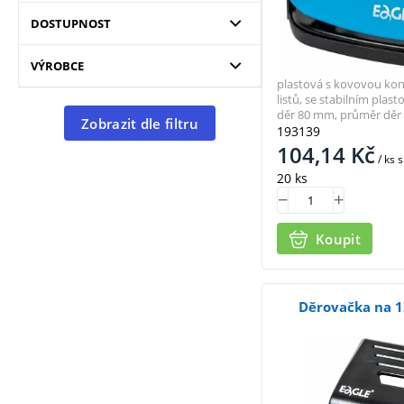
DOSTUPNOST
VÝROBCE
plastová s kovovou kons
listů, se stabilním plas
děr 80 mm, průměr dě
Zobrazit dle filtru
193139
104,14
Kč
/ ks
s
20 ks
Koupit
Děrovačka na 12