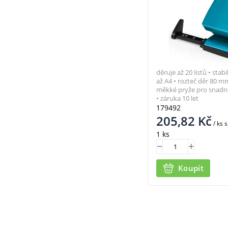
děruje až 20 listů • stab
až A4 • rozteč děr 80 m
měkké pryže pro snadn
• záruka 10 let
179492
205,82
Kč
/ ks
s
1 ks
Koupit