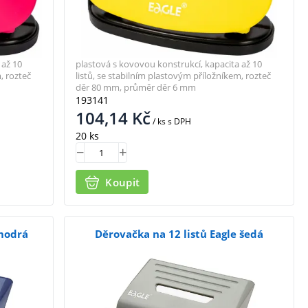
 až 10
plastová s kovovou konstrukcí, kapacita až 10
, rozteč
listů, se stabilním plastovým příložníkem, rozteč
děr 80 mm, průměr děr 6 mm
193141
104,14
Kč
/ ks
s DPH
20 ks
Koupit
 modrá
Děrovačka na 12 listů Eagle šedá