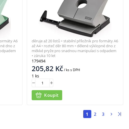
 formáty A6
děruje až 20 listů • stabilní příložník pro formáty A6
pné dno z
až A4 • rozteč děr 80 mm • dělené výklopné dno z
s odpadem
měkké pryže pro snadnou manipulaci s odpadem
• záruka 10 let
179494
205,82
Kč
/ ks
s DPH
1 ks
Koupit
1
2
3