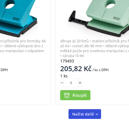
ilní příložník pro formáty A6
děruje až 20 listů • stabilní příložník pro
m • dělené výklopné dno z
až A4 • rozteč děr 80 mm • dělené výklo
ou manipulaci s odpadem
měkké pryže pro snadnou manipulaci 
• záruka 10 let
179493
205,82
Kč
 DPH
/ ks
s DPH
1 ks
Koupit
Načíst další