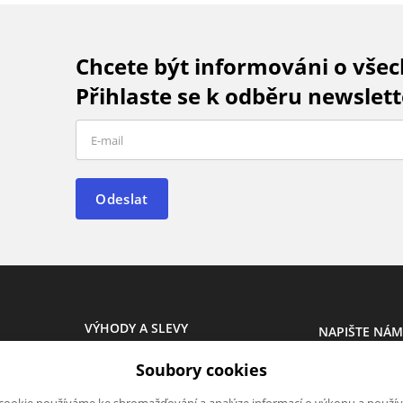
Chcete být informováni o vše
Přihlaste se k odběru newslett
Odeslat
VÝHODY A SLEVY
NAPIŠTE NÁ
Novinky
Chcete nám ně
Soubory cookies
Akce
produktech n
Výprodej
napsat.