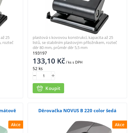
 až 25
plastová s kovovou konstrukcí, kapacita až 25
, rozteč
listů, se stabilním plastovým příložníkem, rozteč
děr 80 mm, průměr děr 5,5 mm
193197
133,10
Kč
/ ks
s DPH
52 ks
Koupit
 mátově
Děrovačka NOVUS B 220 color šedá
Akce
Akce