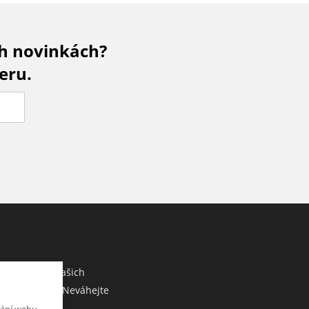
ch novinkách?
eru.
M
co sdělit o našich
ebo e-shopu? Neváhejte