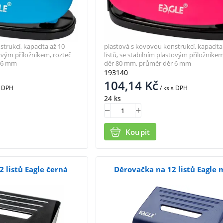
trukcí, kapacita až 10
plastová s kovovou konstrukcí, kapacita
tovým příložníkem, rozteč
listů, se stabilním plastovým příložníkem
r 6 mm
děr 80 mm, průměr děr 6 mm
193140
104,14
Kč
 DPH
/ ks
s DPH
24 ks
Koupit
 listů Eagle černá
Děrovačka na 12 listů Eagle