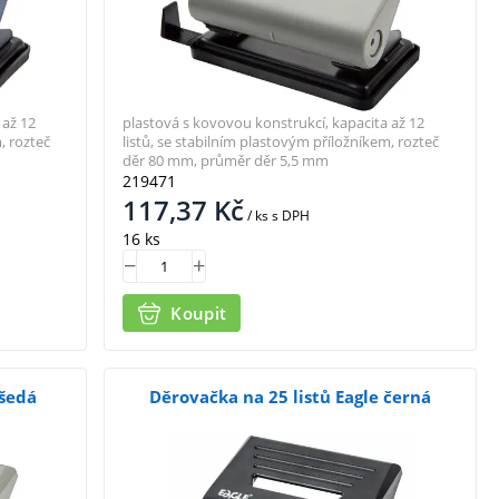
 až 12
plastová s kovovou konstrukcí, kapacita až 12
, rozteč
listů, se stabilním plastovým příložníkem, rozteč
děr 80 mm, průměr děr 5,5 mm
219471
117,37
Kč
/ ks
s DPH
16 ks
Koupit
 šedá
Děrovačka na 25 listů Eagle černá