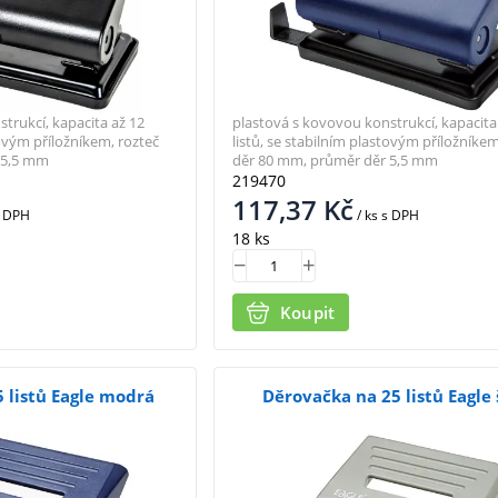
trukcí, kapacita až 12
plastová s kovovou konstrukcí, kapacita
tovým příložníkem, rozteč
listů, se stabilním plastovým příložníkem
 5,5 mm
děr 80 mm, průměr děr 5,5 mm
219470
117,37
Kč
 DPH
/ ks
s DPH
18 ks
Koupit
 listů Eagle modrá
Děrovačka na 25 listů Eagle