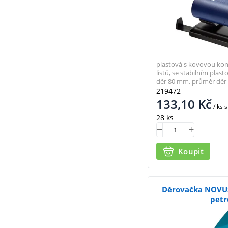
plastová s kovovou kons
listů, se stabilním plas
děr 80 mm, průměr děr
219472
133,10
Kč
/ ks
s
28 ks
Koupit
Děrovačka NOVUS
petr