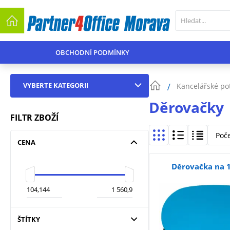
OBCHODNÍ PODMÍNKY
VYBERTE KATEGORII
Kancelářské po
Děrovačky
FILTR ZBOŽÍ
Poč
CENA
Děrovačka na 1
ŠTÍTKY