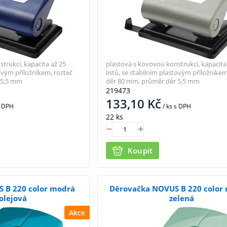
trukcí, kapacita až 25
plastová s kovovou konstrukcí, kapacita
tovým příložníkem, rozteč
listů, se stabilním plastovým příložníkem
 5,5 mm
děr 80 mm, průměr děr 5,5 mm
219473
133,10
Kč
 DPH
/ ks
s DPH
22 ks
Koupit
 B 220 color modrá
Děrovačka NOVUS B 220 color
olejová
zelená
Akce