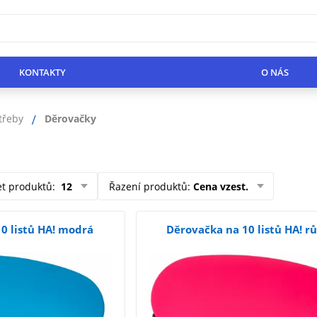
KONTAKTY
O NÁS
třeby
Děrovačky
et produktů
:
12
Řazení produktů
:
Cena vzest.
0 listů HA! modrá
Děrovačka na 10 listů HA! r