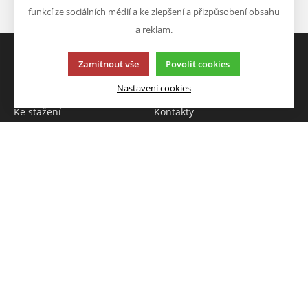
Odeslat
funkcí ze sociálních médií a ke zlepšení a přizpůsobení obsahu
a reklam.
Zamítnout vše
Povolit cookies
VŠE O NÁKUPU
O FIRMĚ
Nastavení cookies
Obchodní info
O nás
Ke stažení
Kontakty
VÝHODY A SLEVY
NAPIŠTE NÁM
Novinky
Chcete nám něco sdělit o
Akce
našich produktech nebo e-
Výprodej
shopu? Neváhejte napsat.
Škola
Chci napsat zprávu
Tato stránka používá soubory cookies. Klikněte pro více
informací.