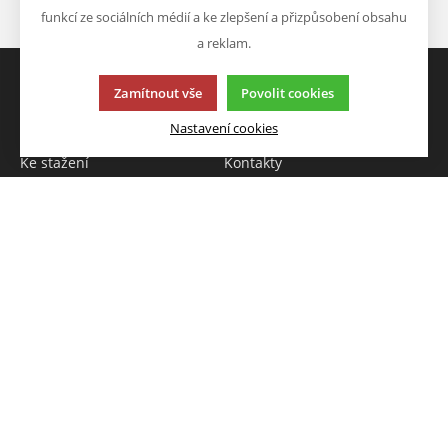
Odeslat
funkcí ze sociálních médií a ke zlepšení a přizpůsobení obsahu
a reklam.
Zamítnout vše
Povolit cookies
VŠE O NÁKUPU
O FIRMĚ
Nastavení cookies
Obchodní info
O nás
Ke stažení
Kontakty
VÝHODY A SLEVY
NAPIŠTE NÁM
Novinky
Chcete nám něco sdělit o
Akce
našich produktech nebo e-
Výprodej
shopu? Neváhejte napsat.
Škola
Chci napsat zprávu
Tato stránka používá soubory cookies. Klikněte pro více
informací.