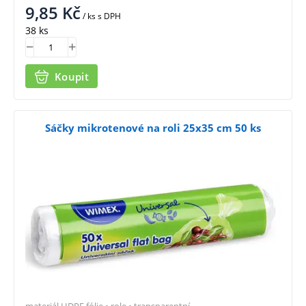
9,85
Kč
/ ks
s DPH
38 ks
Koupit
Sáčky mikrotenové na roli 25x35 cm 50 ks
materiál HDPE fólie • role • transparentní