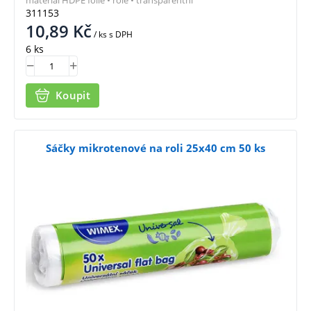
311153
10,89
Kč
/ ks
s DPH
6 ks
Koupit
Sáčky mikrotenové na roli 25x40 cm 50 ks