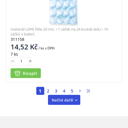
materiál LDPE fólie 20 mic. • 1 sáček na 24 kostek ledu • 10
sáčků v balení
311158
14,52
Kč
/ ks
s DPH
7 ks
Koupit
1
2
3
4
5
Načíst další