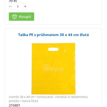
39 ks
Koupit
Taška PE s průhmatem 38 x 44 cm žlutá
rozměr 38 x 44 cm • ionizovaná - vhodná i k reklamnímu
potisku • barva žlutá
210401