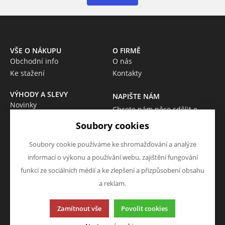
VŠE O NÁKUPU
O FIRMĚ
Obchodní info
O nás
Ke stažení
Kontakty
VÝHODY A SLEVY
NAPIŠTE NÁM
Novinky
Chcete nám něco sdělit o
Akce
našich produktech nebo e-
Soubory cookies
Výprodej
shopu? Neváhejte napsat.
Škola
Soubory cookie používáme ke shromažďování a analýze
Chci napsat zprávu
informací o výkonu a používání webu, zajištění fungování
funkcí ze sociálních médií a ke zlepšení a přizpůsobení obsahu
a reklam.
Tato stránka používá soubory cookies. Klikněte pro více
Zamítnout vše
Povolit cookies
informací.
© 2013-2026 Eshop P4OMORAVA