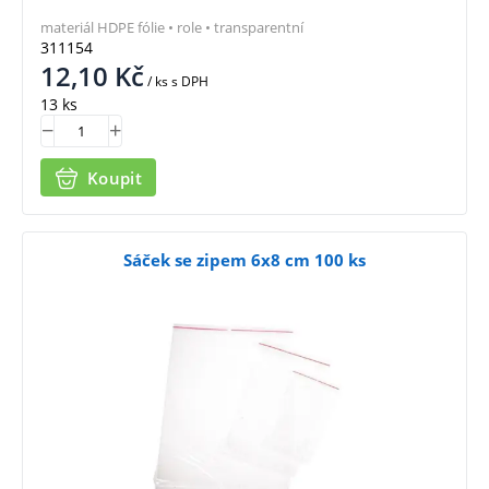
materiál HDPE fólie • role • transparentní
311154
12,10
Kč
/ ks
s DPH
13 ks
Koupit
Sáček se zipem 6x8 cm 100 ks