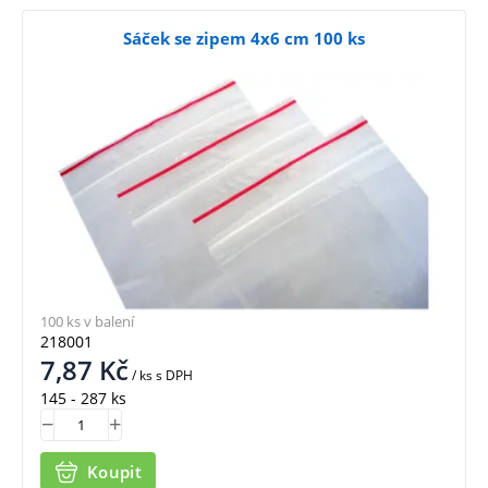
Sáček se zipem 4x6 cm 100 ks
100 ks v balení
218001
7,87
Kč
/ ks
s DPH
145 - 287 ks
Koupit