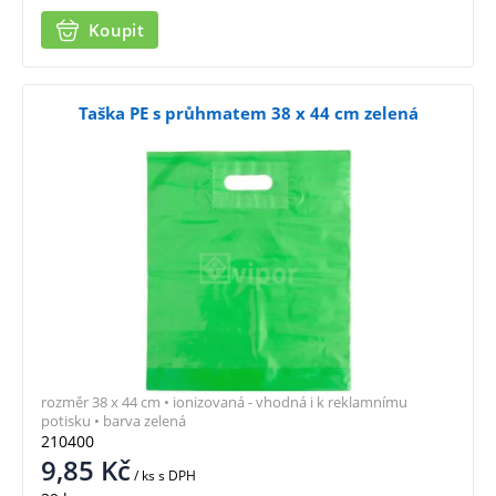
Koupit
Taška PE s průhmatem 38 x 44 cm zelená
rozměr 38 x 44 cm • ionizovaná - vhodná i k reklamnímu
potisku • barva zelená
210400
9,85
Kč
/ ks
s DPH