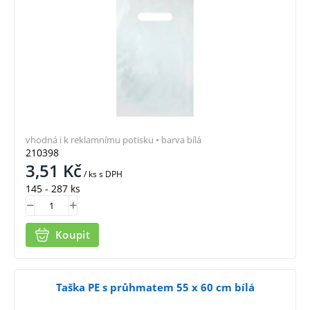
vhodná i k reklamnímu potisku • barva bílá
210398
3,51
Kč
/ ks
s DPH
145 - 287 ks
Koupit
Taška PE s průhmatem 55 x 60 cm bílá