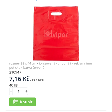
rozměr 38 x 44 cm • ionizovaná - vhodná i k reklamnímu
potisku • barva červená
210947
7,16
Kč
/ ks
s DPH
40 ks
Koupit