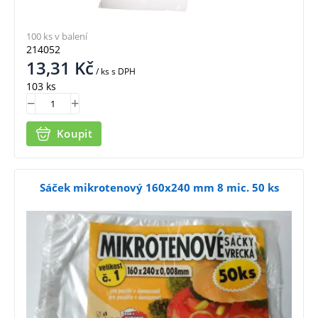
100 ks v balení
214052
13,31
Kč
/ ks
s DPH
103 ks
Koupit
Sáček mikrotenový 160x240 mm 8 mic. 50 ks