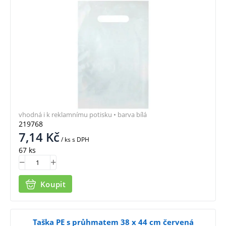
vhodná i k reklamnímu potisku • barva bílá
219768
7,14
Kč
/ ks
s DPH
67 ks
Koupit
Taška PE s průhmatem 38 x 44 cm červená