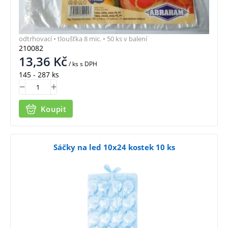
odtrhovací • tloušťka 8 mic. • 50 ks v balení
210082
13,36
Kč
/ ks
s DPH
145 - 287 ks
Koupit
Sáčky na led 10x24 kostek 10 ks