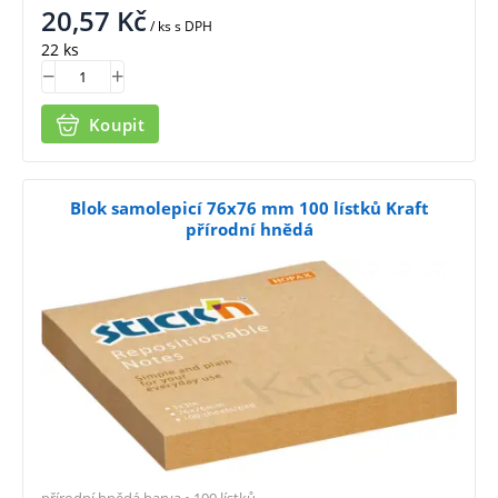
20,57
Kč
/ ks
s DPH
22 ks
Koupit
Blok samolepicí 76x76 mm 100 lístků Kraft
přírodní hnědá
přírodní hnědá barva • 100 lístků