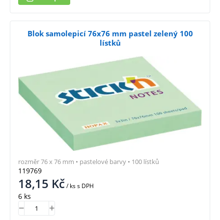
Blok samolepicí 76x76 mm pastel zelený 100
lístků
rozměr 76 x 76 mm • pastelové barvy • 100 lístků
119769
18,15
Kč
/ ks
s DPH
6 ks