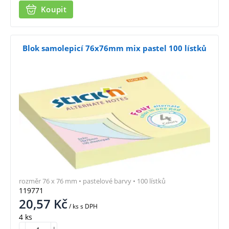
Koupit
Blok samolepicí 76x76mm mix pastel 100 lístků
rozměr 76 x 76 mm • pastelové barvy • 100 lístků
119771
20,57
Kč
/ ks
s DPH
4 ks