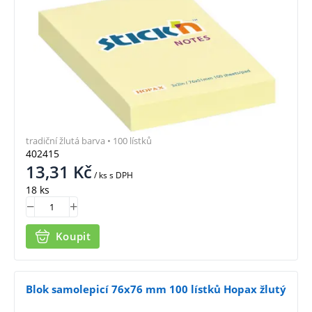
tradiční žlutá barva • 100 lístků
402415
13,31
Kč
/ ks
s DPH
18 ks
Koupit
Blok samolepicí 76x76 mm 100 lístků Hopax žlutý