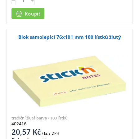
Koupit
Blok samolepicí 76x101 mm 100 lístků žlutý
tradiční žlutá barva • 100 lístků
402416
20,57
Kč
/ ks
s DPH