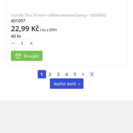
rozměr 76 x 76 mm • zářivé neonové barvy • 100 lístků
401097
22,99
Kč
/ ks
s DPH
40 ks
Koupit
1
2
3
4
5
Načíst další