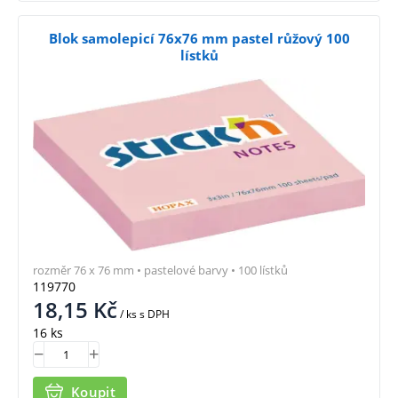
Blok samolepicí 76x76 mm pastel růžový 100
lístků
rozměr 76 x 76 mm • pastelové barvy • 100 lístků
119770
18,15
Kč
/ ks
s DPH
16 ks
Koupit