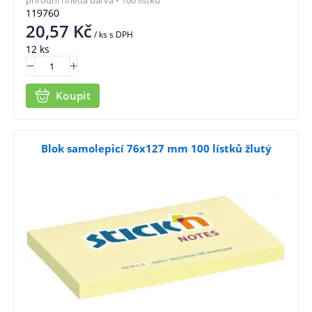
119760
20,57
Kč
/ ks
s DPH
12 ks
Koupit
Blok samolepicí 76x127 mm 100 lístků žlutý