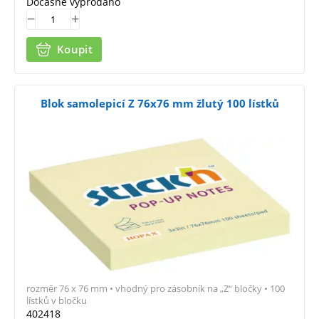
Dočasně vyprodáno
Koupit
Blok samolepicí Z 76x76 mm žlutý 100 lístků
rozměr 76 x 76 mm • vhodný pro zásobník na „Z“ bločky • 100
lístků v bločku
402418