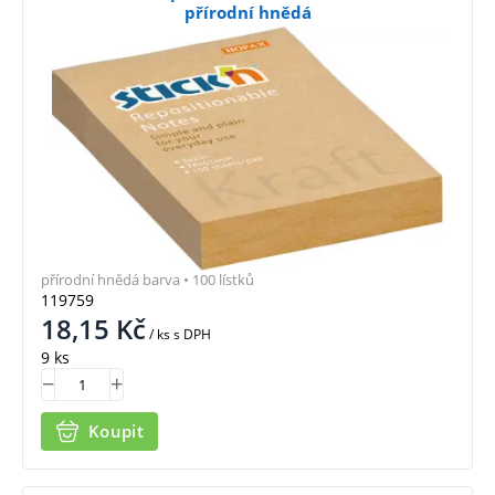
přírodní hnědá
přírodní hnědá barva • 100 lístků
119759
18,15
Kč
/ ks
s DPH
9 ks
Koupit