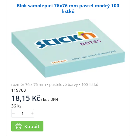
Blok samolepicí 76x76 mm pastel modrý 100
lístků
rozměr 76 x 76 mm • pastelové barvy • 100 lístků
119768
18,15
Kč
/ ks
s DPH
36 ks
Koupit