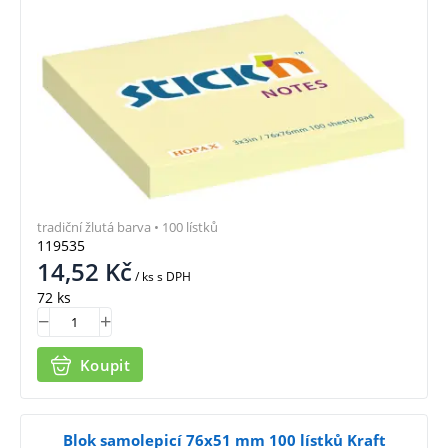
tradiční žlutá barva • 100 lístků
119535
14,52
Kč
/ ks
s DPH
72 ks
Koupit
Blok samolepicí 76x51 mm 100 lístků Kraft