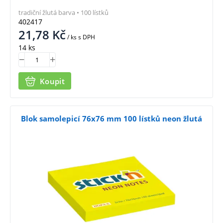
tradiční žlutá barva • 100 lístků
402417
21,78
Kč
/ ks
s DPH
14 ks
Koupit
Blok samolepicí 76x76 mm 100 lístků neon žlutá