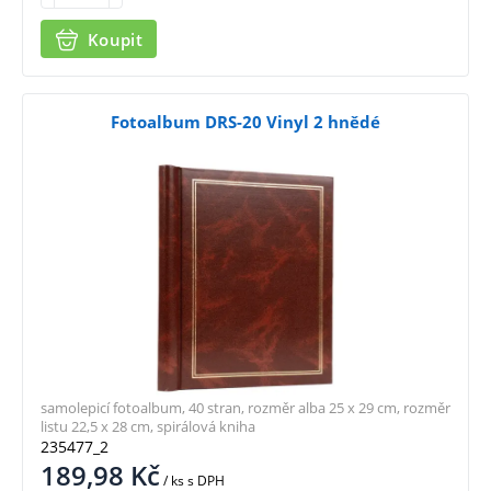
Koupit
Fotoalbum DRS-20 Vinyl 2 hnědé
samolepicí fotoalbum, 40 stran, rozměr alba 25 x 29 cm, rozměr
listu 22,5 x 28 cm, spirálová kniha
235477_2
189,98
Kč
/ ks
s DPH