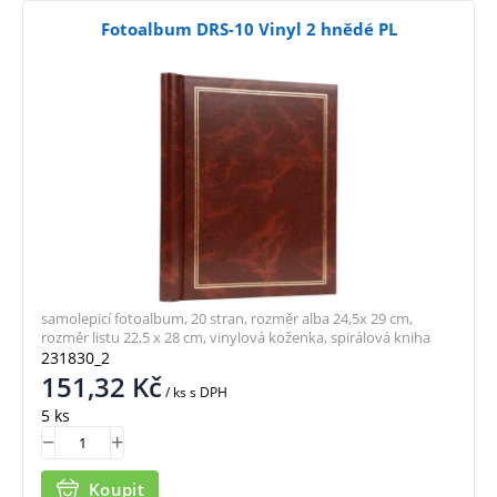
Fotoalbum DRS-10 Vinyl 2 hnědé PL
samolepicí fotoalbum, 20 stran, rozměr alba 24,5x 29 cm,
rozměr listu 22,5 x 28 cm, vinylová koženka, spirálová kniha
231830_2
151,32
Kč
/ ks
s DPH
5 ks
Koupit