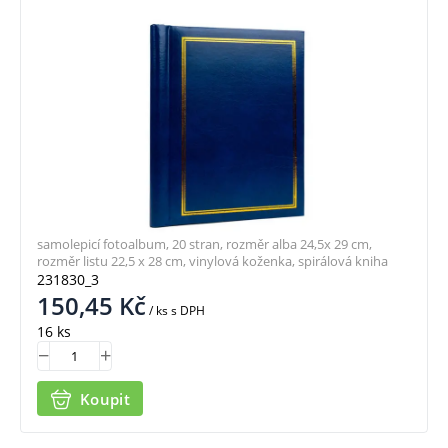
samolepicí fotoalbum, 20 stran, rozměr alba 24,5x 29 cm,
rozměr listu 22,5 x 28 cm, vinylová koženka, spirálová kniha
231830_3
150,45
Kč
/ ks
s DPH
16 ks
Koupit