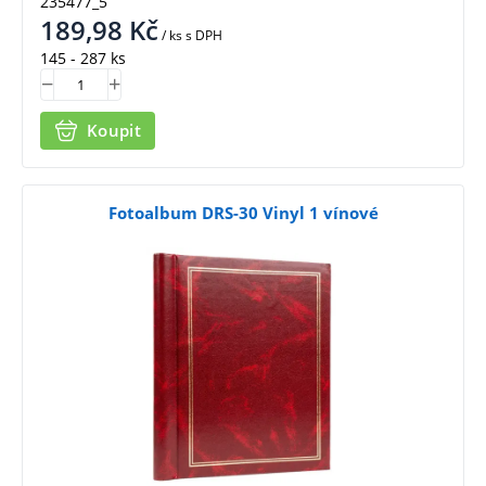
235477_5
189,98
Kč
/ ks
s DPH
145 - 287 ks
Koupit
Fotoalbum DRS-30 Vinyl 1 vínové