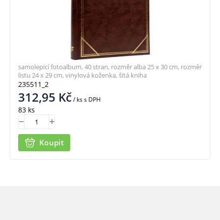
samolepicí fotoalbum, 40 stran, rozměr alba 25 x 30 cm, rozměr
listu 24 x 29 cm, vinylová koženka, šitá kniha
235511_2
312,95
Kč
/ ks
s DPH
83 ks
Koupit