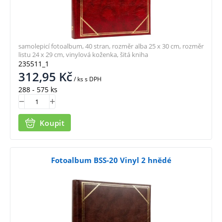
samolepicí fotoalbum, 40 stran, rozměr alba 25 x 30 cm, rozměr
listu 24 x 29 cm, vinylová koženka, šitá kniha
235511_1
312,95
Kč
/ ks
s DPH
288 - 575 ks
Koupit
Fotoalbum BSS-20 Vinyl 2 hnědé