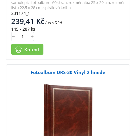
samolepicí fotoalbum, 60 stran, rozměr alba 25 x 29 cm, rozměr
listu 22,5 x 28 cm, spirálová kniha
231174_1
239,41
Kč
/ ks
s DPH
145 - 287 ks
Koupit
Fotoalbum DRS-30 Vinyl 2 hnědé