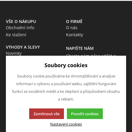
VŠE O NÁKUPU
O FIRMĚ
Obchodní info
O nás
Ke stažení
Kontakty
VÝHODY A SLEVY
NAPIŠTE NÁM
Novinky
Chcete nám něco sdělit o
Akce
našich produktech nebo e-
Soubory cookies
Výprodej
shopu? Neváhejte napsat.
Škola
Soubory cookie používáme ke shromažďování a analýze
Chci napsat zprávu
informací o výkonu a používání webu, zajištění fungování
funkcí ze sociálních médií a ke zlepšení a přizpůsobení obsahu
a reklam.
Tato stránka používá soubory cookies. Klikněte pro více
Zamítnout vše
Povolit cookies
informací.
© 2013-2026 Eshop P4OMORAVA
Nastavení cookies
K2 e-shop - První e-shop, který uřídí celou vaši firmu.