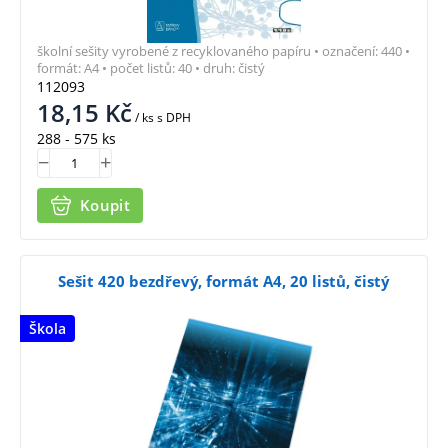
školní sešity vyrobené z recyklovaného papíru • označení: 440 •
formát: A4 • počet listů: 40 • druh: čistý
112093
18,15
Kč
/ ks
s DPH
288 - 575 ks
Koupit
Sešit 420 bezdřevý, formát A4, 20 listů, čistý
Škola