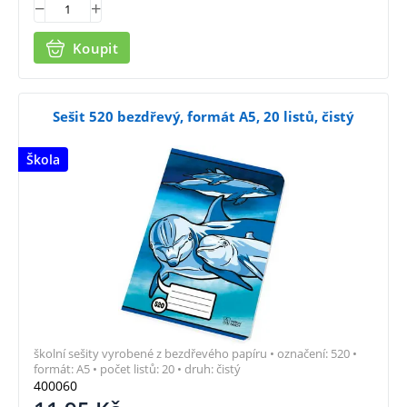
Koupit
Sešit 520 bezdřevý, formát A5, 20 listů, čistý
Škola
školní sešity vyrobené z bezdřevého papíru • označení: 520 •
formát: A5 • počet listů: 20 • druh: čistý
400060