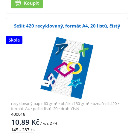
Koupit
Sešit 420 recyklovaný, formát A4, 20 listů, čistý
Škola
recyklovaný papír 60 g/m² • obálka 130 g/m² • označení: 420 •
formát: A4 • počet listů: 20 • druh: čistý
400018
10,89
Kč
/ ks
s DPH
145 - 287 ks