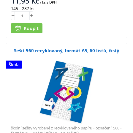
11,95
Kč
/ ks
s DPH
145 - 287 ks
Koupit
Sešit 560 recyklovaný, formát A5, 60 listů, čistý
Škola
školní sešity vyrobené z recyklovaného papíru • označení: 560 •