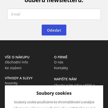
Odeslat
VŠE O NÁKUPU
O FIRMĚ
Obchodní info
O nás
Ke stažení
Kontakty
VÝHODY A SLEVY
NAPIŠTE NÁM
Novinky
Chcete nám něco sdělit o
Akce
našich produktech nebo e-
Soubory cookies
Výprodej
shopu? Neváhejte napsat.
Škola
Soubory cookie používáme ke shromažďování a analýze
Chci napsat zprávu