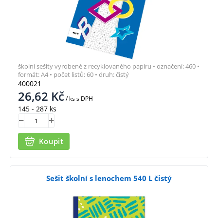
školní sešity vyrobené z recyklovaného papíru • označení: 460 •
formát: A4 • počet listů: 60 • druh: čistý
400021
26,62
Kč
/ ks
s DPH
145 - 287 ks
Koupit
Sešit školní s lenochem 540 L čistý