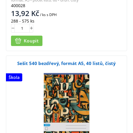
formát: A5 • počet listů: 60 • druh: čistý
400028
13,92
Kč
/ ks
s DPH
288 - 575 ks
Koupit
Sešit 540 bezdřevý, formát A5, 40 listů, čistý
Škola