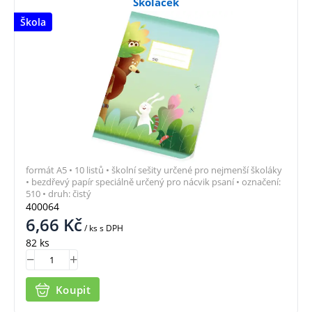
Školáček
Škola
formát A5 • 10 listů • školní sešity určené pro nejmenší školáky
• bezdřevý papír speciálně určený pro nácvik psaní • označení:
510 • druh: čistý
400064
6,66
Kč
/ ks
s DPH
82 ks
Koupit