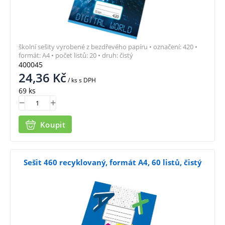
školní sešity vyrobené z bezdřevého papíru • označení: 420 •
formát: A4 • počet listů: 20 • druh: čistý
400045
24,36
Kč
/ ks
s DPH
69 ks
Koupit
Sešit 460 recyklovaný, formát A4, 60 listů, čistý