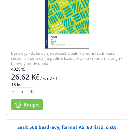
bezdřevý • 2x lenoch je součástí obalu v přední i zadní části
sešitu - snadno se jím podloží každá stránka • moderní design •
barevný motiv obalu
402945
26,62
Kč
/ ks
s DPH
13 ks
Koupit
Sešit 560 bezdřevý, formát A5, 60 listů, čistý