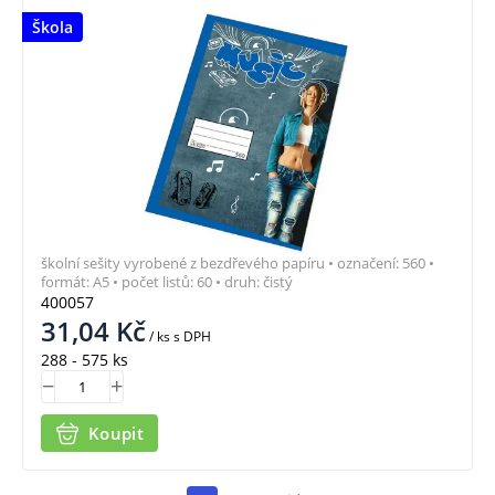
Škola
školní sešity vyrobené z bezdřevého papíru • označení: 560 •
formát: A5 • počet listů: 60 • druh: čistý
400057
31,04
Kč
/ ks
s DPH
288 - 575 ks
Koupit