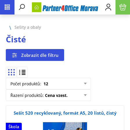
Sešity a obaly
Čisté
Zobrazit dle filtru
Počet produktů
:
12
Řazení produktů
:
Cena vzest.
Sešit 520 recyklovaný, formát A5, 20 listů, čistý
Škola