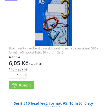
školní sešity vyrobené z recyklovaného papíru • označení: 520 •
formát: A5 • počet listů: 20 • druh: čistý
400024
6,05
Kč
/ ks
s DPH
145 - 287 ks
Koupit
Sešit 510 bezdřevý, formát A5, 10 listů, čistý