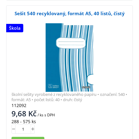
Sešit 540 recyklovaný, formát A5, 40 listů, čistý
Škola
školní sešity vyrobené z recyklovaného papíru • označení: 540 •
formát: A5 • počet listů: 40 • druh: čistý
112092
9,68
Kč
/ ks
s DPH
288 - 575 ks