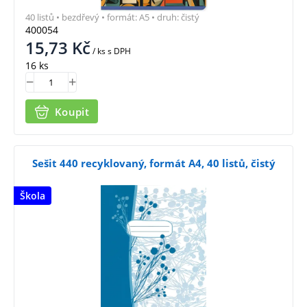
40 listů • bezdřevý • formát: A5 • druh: čistý
400054
15,73
Kč
/ ks
s DPH
16 ks
Koupit
Sešit 440 recyklovaný, formát A4, 40 listů, čistý
Škola