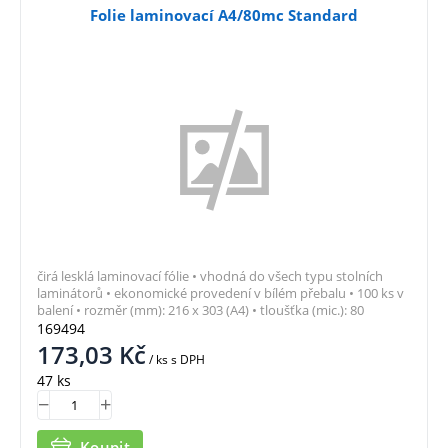
Folie laminovací A4/80mc Standard
čirá lesklá laminovací fólie • vhodná do všech typu stolních
laminátorů • ekonomické provedení v bílém přebalu • 100 ks v
balení • rozměr (mm): 216 x 303 (A4) • tloušťka (mic.): 80
169494
173,03
Kč
/ ks
s DPH
47 ks
Koupit