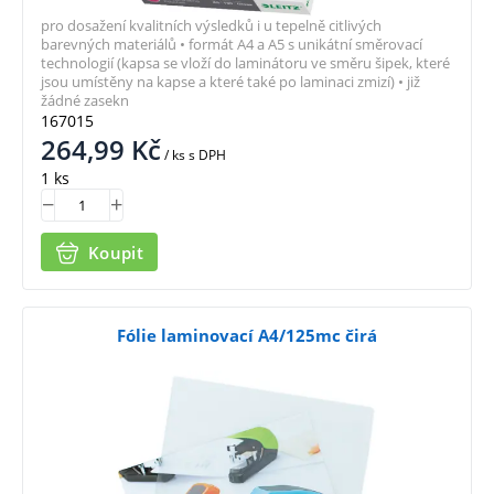
pro dosažení kvalitních výsledků i u tepelně citlivých
barevných materiálů • formát A4 a A5 s unikátní směrovací
technologií (kapsa se vloží do laminátoru ve směru šipek, které
jsou umístěny na kapse a které také po laminaci zmizí) • již
žádné zasekn
167015
264,99
Kč
/ ks
s DPH
1 ks
Koupit
Fólie laminovací A4/125mc čirá