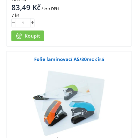
83,49
Kč
/ ks
s DPH
7 ks
Koupit
Folie laminovací A5/80mc čirá