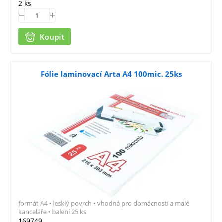
2 ks
Koupit
Fólie laminovací Arta A4 100mic. 25ks
formát A4 • lesklý povrch • vhodná pro domácnosti a malé
kanceláře • balení 25 ks
169749