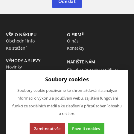
Odeslat
VŠE O NÁKUPU
O FIRMĚ
Obchodní info
O nás
Ke stažení
Kontakty
VÝHODY A SLEVY
NAPIŠTE NÁM
Novinky
Chcete nám něco sdělit o
Akce
našich produktech nebo e-
Soubory cookies
Výprodej
shopu? Neváhejte napsat.
Škola
Soubory cookie používáme ke shromažďování a analýze
Chci napsat zprávu
informací o výkonu a používání webu, zajištění fungování
funkcí ze sociálních médií a ke zlepšení a přizpůsobení obsahu
a reklam.
Tato stránka používá soubory cookies. Klikněte pro více
Zamítnout vše
Povolit cookies
informací.