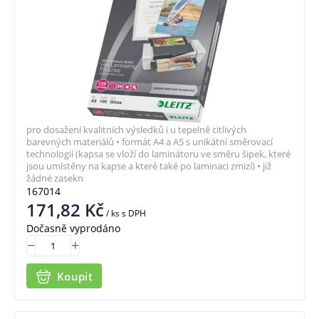
pro dosažení kvalitních výsledků i u tepelně citlivých
barevných materiálů • formát A4 a A5 s unikátní směrovací
technologií (kapsa se vloží do laminátoru ve směru šipek, které
jsou umístěny na kapse a které také po laminaci zmizí) • již
žádné zasekn
167014
171,82
Kč
/ ks
s DPH
Dočasně vyprodáno
Koupit