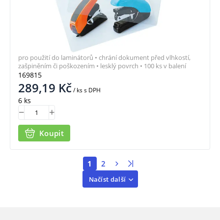
pro použití do laminátorů • chrání dokument před vlhkostí,
zašpiněním či poškozením • lesklý povrch • 100 ks v balení
169815
289,19
Kč
/ ks
s DPH
6 ks
Koupit
1
2
Načíst další