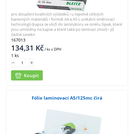
pro dosažení kvalitních výsledků i u tepelně citlivých
barevných materiálů • formát A4 a A5 s unikátní směrovací
technologií (kapsa se vloží do laminátoru ve směru šipek, které
jsou umístěny na kapse a které také po laminaci zmizí) • již
žádné zasekn
167013
134,31
Kč
/ ks
s DPH
1 ks
Koupit
Fólie laminovací A5/125mc čirá