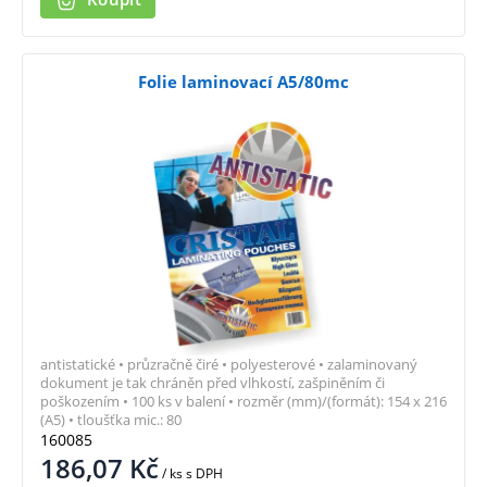
Folie laminovací A5/80mc
antistatické • průzračně čiré • polyesterové • zalaminovaný
dokument je tak chráněn před vlhkostí, zašpiněním či
poškozením • 100 ks v balení • rozměr (mm)/(formát): 154 x 216
(A5) • tloušťka mic.: 80
160085
186,07
Kč
/ ks
s DPH