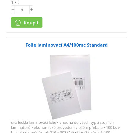
1 ks
Koupit
Folie laminovací A4/100mc Standard
čirá lesklá laminovací fólie • vhodná do všech typu stolních
laminátorů • ekonomické provedení v bílém přebalu • 100 ks v
balení • rozměr (mm): 216 x 303 (A4) • tloušťka (mic.): 100