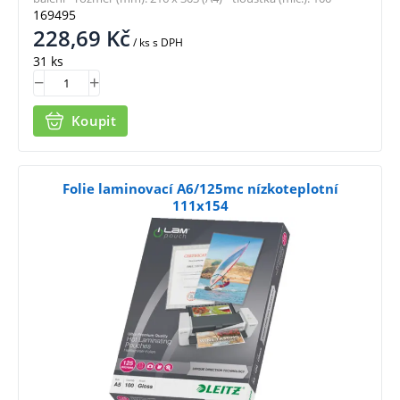
169495
228,69
Kč
/ ks
s DPH
31 ks
Koupit
Folie laminovací A6/125mc nízkoteplotní
111x154