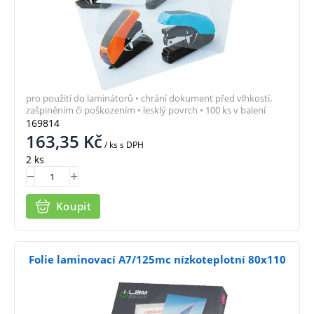
pro použití do laminátorů • chrání dokument před vlhkostí,
zašpiněním či poškozením • lesklý povrch • 100 ks v balení
169814
163,35
Kč
/ ks
s DPH
2 ks
Koupit
Folie laminovací A7/125mc nízkoteplotní 80x110