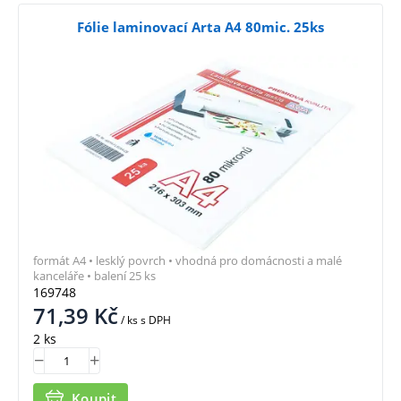
Fólie laminovací Arta A4 80mic. 25ks
formát A4 • lesklý povrch • vhodná pro domácnosti a malé
kanceláře • balení 25 ks
169748
71,39
Kč
/ ks
s DPH
2 ks
Koupit