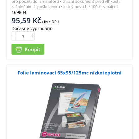
pro použití do laminátorů • chrání dokument před vlhkostí,
zašpiněním či poškozením • lesklý povrch • 100 ks v balení
169804
95,59
Kč
/ ks
s DPH
Dočasně vyprodáno
Koupit
Folie laminovací 65x95/125mc nízkoteplotní