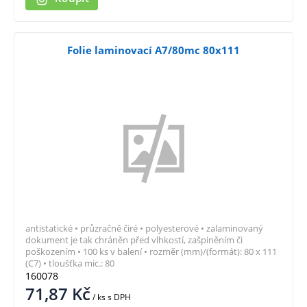
Folie laminovací A7/80mc 80x111
antistatické • průzračně čiré • polyesterové • zalaminovaný
dokument je tak chráněn před vlhkostí, zašpiněním či
poškozením • 100 ks v balení • rozměr (mm)/(formát): 80 x 111
(C7) • tloušťka mic.: 80
160078
71,87
Kč
/ ks
s DPH